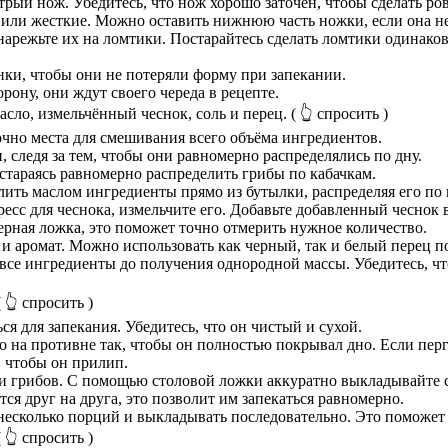
трый нож. Убедитесь, что нож хорошо заточен, чтобы сделать ро
или жесткие. Можно оставить нижнюю часть ножки, если она н
нарежьте их на ломтики. Постарайтесь сделать ломтики одинако
нки, чтобы они не потеряли форму при запекании.
ону, они ждут своего череда в рецепте.
асло, измельчённый чеснок, соль и перец.
( 👆 спросить )
чно места для смешивания всего объёма ингредиентов.
 следя за тем, чтобы они равномерно распределялись по дну.
стараясь равномерно распределить грибы по кабачкам.
лить маслом ингредиенты прямо из бутылки, распределяя его по 
ресс для чеснока, измельчите его. Добавьте добавленный чеснок 
 мерная ложка, это поможет точно отмерить нужное количество.
 и аромат. Можно использовать как черный, так и белый перец п
се ингредиенты до получения однородной массы. Убедитесь, что
 👆 спросить )
ся для запекания. Убедитесь, что он чистый и сухой.
о на противне так, чтобы он полностью покрывал дно. Если перг
 чтобы он прилип.
 и грибов. С помощью столовой ложки аккуратно выкладывайте с
ся друг на друга, это позволит им запекаться равномерно.
а несколько порций и выкладывать последовательно. Это поможе
 👆 спросить )