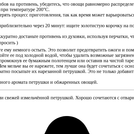
рибов на противень, убедитесь, что овощи равномерно распредел
 при температуре 200°C.
верять процесс приготовления, так как время может варьировать
 приблизительно через 20 минут: ищите золотистую корочку на п
куратно достаньте противень из духовки, используя перчатки, ч
просить )
йте ему немного остыть. Это позволит предотвратить ожоги и по
йте ее под холодной водой, чтобы удалить возможные загрязнен
промокнув ее бумажным полотенцем или оставив на чистой таре
ем мельче вы ее нарежете, тем лучше она будет сочетаться с ос
ратно посыпьте их нарезанной петрушкой. Это не только добавит
ечного аромата петрушки и обжаренных овощей.
ми свежей измельчённой петрушкой. Хорошо сочетаются с отвар