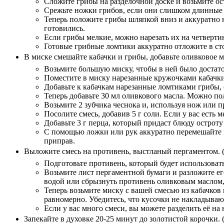
Сложите грибы на разделочной доске и возьмите ос
Срежьте ножки грибов, если они слишком длинные 
Теперь положите грибы шляпкой вниз и аккуратно 
готовились.
Если грибы мелкие, можно нарезать их на четверти
Готовые грибные ломтики аккуратно отложите в стор
В миске смешайте кабачки и грибы, добавьте оливковое м
Возьмите большую миску, чтобы в ней было достато
Поместите в миску нарезанные кружочками кабачки,
Добавьте к кабачкам нарезанные ломтиками грибы, 
Теперь добавьте 30 мл оливкового масла. Можно по
Возьмите 2 зубчика чеснока и, используя нож или п
Посолите смесь, добавив 5 г соли. Если у вас есть
Добавьте 3 г перца, который придаст блюду остроту
С помощью ложки или рук аккуратно перемешайте в
приправ.
Выложите смесь на противень, выстланый пергаментом.
(
Подготовьте противень, который будет использовать
Возьмите лист пергаментной бумаги и разложите ег
водой или сбрызнуть противень оливковым маслом,
Теперь возьмите миску с вашей смесью из кабачков
равномерно. Убедитесь, что кусочки не накладывают
Если у вас много смеси, вы можете разделить её н
Запекайте в духовке 20-25 минут до золотистой корочки.
(