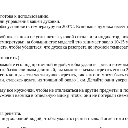
 готова к использованию.
ели управления вашей духовки.
бы установить температуру на 200°C. Если ваша духовка имеет 
ой шкаф, пока не услышите звуковой сигнал или индикатор, пок
емпературы; на большинстве моделей это занимает около 10-15 
сть, чтобы убедиться, что духовка разогрета до нужной темпера
спросить )
ромойте его под проточной водой, чтобы удалить грязь и возмож
 кабачок слишком длинный, вы можете сначала отрезать его на 2-
 есть концы – эти части лучше отрезать, так как они могут быть
и, стараясь делать их толщиной около 1 см. Делайте один увер
сразу все кружочки, чтобы не отвлекаться на другие предметы и 
жочки кабачка в отдельную миску, чтобы они не потеряли свежес
я рецепта.
 под холодной водой, чтобы удалить грязь и пыль. После этого