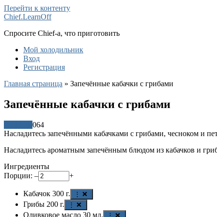
Перейти к контенту
Chief.LearnOff
Спросите Chief-а, что приготовить
Мой холодильник
Вход
Регистрация
Главная страница
»
Запечённые кабачки с грибами
Запечённые кабачки с грибами
Рецепты
0
64
Насладитесь запечёнными кабачками с грибами, чесноком и пет
Насладитесь ароматным запечённым блюдом из кабачков и гриб
Ингредиенты
Порции:
–
+
Кабачок
300
г.
⋮ ❌
Грибы
200
г.
⋮ ❌
Оливковое масло
30
мл.
⋮ ❌