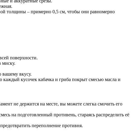
вные и аккуратные срезы.
ежная.
вой толщины – примерно 0,5 см, чтобы они равномерно
всей поверхности.
в миску.
о вашему вкусу.
 каждый кусочек кабачка и гриба покрыт смесью масла и
амент не держится на месте, вы можете слегка смочить его
месь на подготовленный противень, стараясь распределить её
т предотвратить переполнение противня.