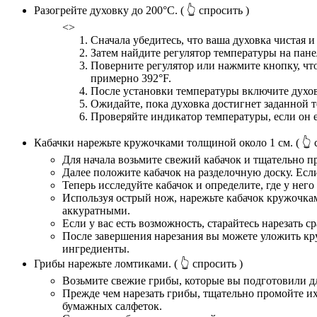
Разогрейте духовку до 200°C.
( 👆 спросить )
<>
Сначала убедитесь, что ваша духовка чистая и
Затем найдите регулятор температуры на пан
Поверните регулятор или нажмите кнопку, что
примерно 392°F.
После установки температуры включите духов
Ожидайте, пока духовка достигнет заданной т
Проверяйте индикатор температуры, если он е
Кабачки нарежьте кружочками толщиной около 1 см.
( 👆 
Для начала возьмите свежий кабачок и тщательно п
Далее положите кабачок на разделочную доску. Если
Теперь исследуйте кабачок и определите, где у него
Используя острый нож, нарежьте кабачок кружочкам
аккуратными.
Если у вас есть возможность, старайтесь нарезать 
После завершения нарезания вы можете уложить кру
ингредиенты.
Грибы нарежьте ломтиками.
( 👆 спросить )
Возьмите свежие грибы, которые вы подготовили дл
Прежде чем нарезать грибы, тщательно промойте их
бумажных салфеток.