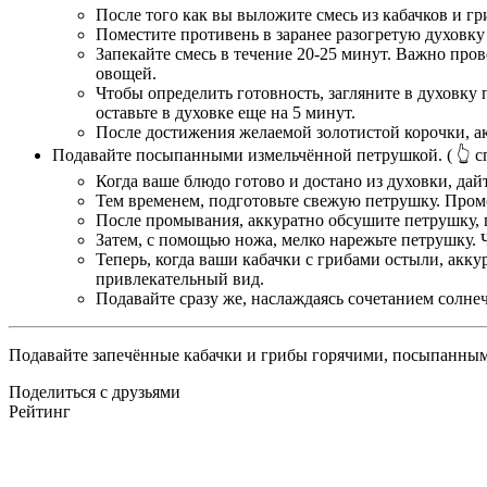
После того как вы выложите смесь из кабачков и г
Поместите противень в заранее разогретую духовку
Запекайте смесь в течение 20-25 минут. Важно про
овощей.
Чтобы определить готовность, загляните в духовку
оставьте в духовке еще на 5 минут.
После достижения желаемой золотистой корочки, ак
Подавайте посыпанными измельчённой петрушкой.
( 👆 с
Когда ваше блюдо готово и достано из духовки, да
Тем временем, подготовьте свежую петрушку. Промо
После промывания, аккуратно обсушите петрушку, 
Затем, с помощью ножа, мелко нарежьте петрушку. Ч
Теперь, когда ваши кабачки с грибами остыли, акку
привлекательный вид.
Подавайте сразу же, наслаждаясь сочетанием солн
Подавайте запечённые кабачки и грибы горячими, посыпанны
Поделиться с друзьями
Рейтинг