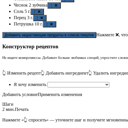
Чеснок
2
зубчика
⋮ ❌
Соль
5
г.
⋮ ❌
Перец
3
г.
⋮ ❌
Петрушка
10
г.
⋮ ❌
Нажмите ❌, что
Добавить недостающие продукты в список покупок
Конструктор рецептов
Не ищите компромиссы. Добавьте больше любимых специй, упростите сложные
👆 Изменить рецепт
👆 Добавить ингредиент
👆 Удалить ингреди
Я хочу изменить
Добавить условие
Применить изменения
Шаги
2 мин.
Печать
Нажмите «👆 спросить» — уточните шаг и получите мгновенны