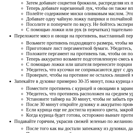
Затем добавьте соцветия брокколи, распределяя их
Теперь добавьте нарезанный лук, чтобы он также в
Полейте содержимое миски оливковым маслом. Это
Добавьте одну чайную ложку паприки и полчайной
Посолите и поперчите по вкусу. Не бойтесь экспер
С помощью ложки или рук (в перчатках) тщательно
Переложите мясо и овощи на противень, выстланный пер
Возьмите противень подходящего размера, чтобы м
Приготовьте лист пергаментной бумаги. Убедитесь,
Положите пергамент на противень так, чтобы он пол
Теперь аккуратно возьмите подготовленную смесь 
С помощью ложки или шпателя перенесите порции м
Убедитесь, что кусочки не соприкасаются друг с др
Проверьте, чтобы на противне не осталось лишней 
Запекайте в духовке примерно 30-35 минут, пока курица 
Поместите противень с курицей и овощами в заране
Убедитесь, что противень расположен на среднем у
Установите таймер на 30 минут, чтобы не забыть пр
После 30 минут откройте духовку и аккуратно про
Если курица еще не достигла нужного цвета, закрой
Когда курица будет готова, осторожно выньте прот
Подавайте горячим, украсив свежей зеленью по желанию
После того как вы достали запеканку из духовки, д