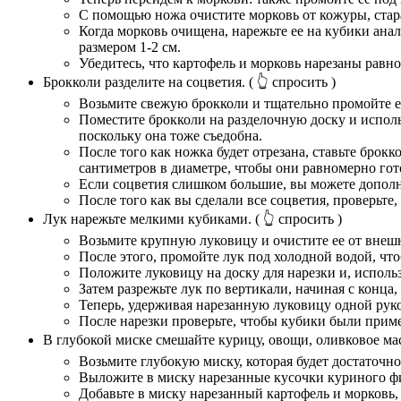
С помощью ножа очистите морковь от кожуры, стара
Когда морковь очищена, нарежьте ее на кубики анал
размером 1-2 см.
Убедитесь, что картофель и морковь нарезаны равн
Брокколи разделите на соцветия.
( 👆 спросить )
Возьмите свежую брокколи и тщательно промойте е
Поместите брокколи на разделочную доску и использ
поскольку она тоже съедобна.
После того как ножка будет отрезана, ставьте брокк
сантиметров в диаметре, чтобы они равномерно гот
Если соцветия слишком большие, вы можете дополни
После того как вы сделали все соцветия, проверьте
Лук нарежьте мелкими кубиками.
( 👆 спросить )
Возьмите крупную луковицу и очистите ее от внешн
После этого, промойте лук под холодной водой, что
Положите луковицу на доску для нарезки и, использу
Затем разрежьте лук по вертикали, начиная с конца
Теперь, удерживая нарезанную луковицу одной руко
После нарезки проверьте, чтобы кубики были приме
В глубокой миске смешайте курицу, овощи, оливковое масл
Возьмите глубокую миску, которая будет достаточн
Выложите в миску нарезанные кусочки куриного фи
Добавьте в миску нарезанный картофель и морковь,