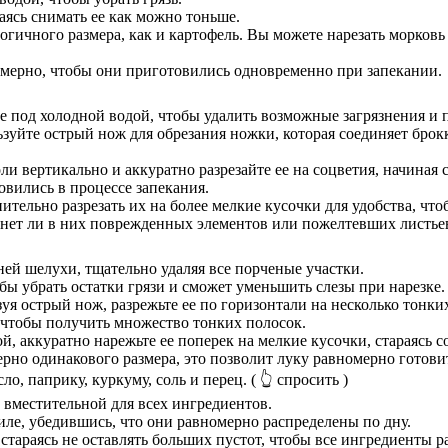
ясь снимать ее как можно тоньше.
огичного размера, как и картофель. Вы можете нарезать морковь 
омерно, чтобы они приготовились одновременно при запекании.
е под холодной водой, чтобы удалить возможные загрязнения и 
уйте острый нож для обрезания ножки, которая соединяет брокко
оли вертикально и аккуратно разрезайте ее на соцветия, начиная 
овились в процессе запекания.
тельно разрезать их на более мелкие кусочки для удобства, что
, нет ли в них поврежденных элементов или пожелтевших листьев
ей шелухи, тщательно удаляя все порченые участки.
бы убрать остатки грязи и сможет уменьшить слезы при нарезке.
я острый нож, разрежьте ее по горизонтали на несколько тонких 
, чтобы получить множество тонких полосок.
й, аккуратно нарежьте ее поперек на мелкие кусочки, стараясь 
рно одинакового размера, это позволит луку равномерно готовит
о, паприку, куркуму, соль и перец.
( 👆 спросить )
о вместительной для всех ингредиентов.
ле, убедившись, что они равномерно распределены по дну.
 стараясь не оставлять больших пустот, чтобы все ингредиенты 