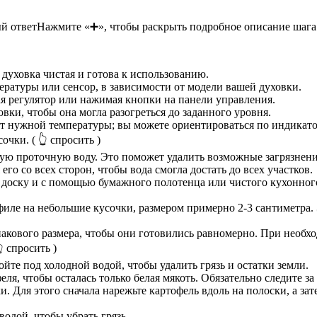
й ответ
Нажмите «➕», чтобы раскрыть подробное описание шага
а духовка чистая и готова к использованию.
ературы или сенсор, в зависимости от модели вашей духовки.
я регулятор или нажимая кнопки на панели управления.
вки, чтобы она могла разогреться до заданного уровня.
т нужной температуры; вы можете ориентироваться по индикатор
сочки.
( 👆 спросить )
ую проточную воду. Это поможет удалить возможные загрязнения
го со всех сторон, чтобы вода смогла достать до всех участков.
доску и с помощью бумажного полотенца или чистого кухонног
иле на небольшие кусочки, размером примерно 2-3 сантиметра.
акового размера, чтобы они готовились равномерно. При необх
 спросить )
ойте под холодной водой, чтобы удалить грязь и остатки земли.
, чтобы осталась только белая мякоть. Обязательно следите за 
. Для этого сначала нарежьте картофель вдоль на полоски, а за
водой, чтобы убрать грязь.