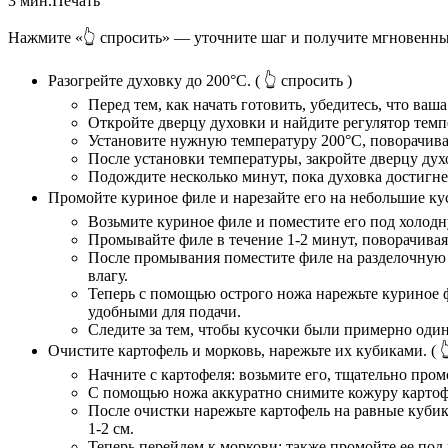
3 мин.
Печать
Нажмите «👆 спросить» — уточните шаг и получите мгновенны
Разогрейте духовку до 200°C.
( 👆 спросить )
Перед тем, как начать готовить, убедитесь, что ваш
Откройте дверцу духовки и найдите регулятор темп
Установите нужную температуру 200°C, поворачива
После установки температуры, закройте дверцу духо
Подождите несколько минут, пока духовка достигне
Промойте куриное филе и нарезайте его на небольшие ку
Возьмите куриное филе и поместите его под холодн
Промывайте филе в течение 1-2 минут, поворачивая е
После промывания поместите филе на разделочную 
влагу.
Теперь с помощью острого ножа нарежьте куриное ф
удобными для подачи.
Следите за тем, чтобы кусочки были примерно один
Очистите картофель и морковь, нарежьте их кубиками.
( 
Начните с картофеля: возьмите его, тщательно пром
С помощью ножа аккуратно снимите кожуру картофеля
После очистки нарежьте картофель на равные кубики
1-2 см.
Теперь перейдем к моркови: также промойте ее под 