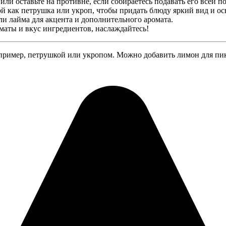
ли оставьте на противне, если собираетесь подавать его всей п
ой как петрушка или укроп, чтобы придать блюду яркий вид и о
и лайма для акцента и дополнительного аромата.
маты и вкус ингредиентов, наслаждайтесь!
апример, петрушкой или укропом. Можно добавить лимон для пик