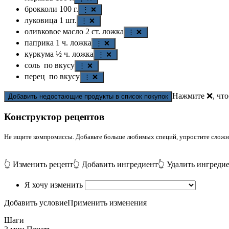
брокколи
100
г.
⋮ ❌
луковица
1
шт.
⋮ ❌
оливковое масло
2
ст. ложка
⋮ ❌
паприка
1
ч. ложка
⋮ ❌
куркума
½
ч. ложка
⋮ ❌
соль
по вкусу
⋮ ❌
перец
по вкусу
⋮ ❌
Нажмите ❌, что
Добавить недостающие продукты в список покупок
Конструктор рецептов
Не ищите компромиссы. Добавьте больше любимых специй, упростите сложные
👆 Изменить рецепт
👆 Добавить ингредиент
👆 Удалить ингреди
Я хочу изменить
Добавить условие
Применить изменения
Шаги