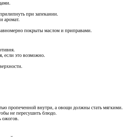
щами.
прилипнуть при запекании.
и аромат.
 равномерно покрыты маслом и приправами.
отивня.
я, если это возможно.
верхности.
стью пропеченной внутри, а овощи должны стать мягкими.
чтобы не пересушить блюдо.
ь ожогов.