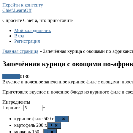
Перейти к контенту
Chief.LearnOff
Спросите Chief-а, что приготовить
Мой холодильник
Вход
Регистрация
Главная страница
»
Запечённая курица с овощами по-африканс
Запечённая курица с овощами по-афри
Рецепты
0
130
Вкусное и полезное запеченное куриное филе с овощами: прост
Приготовьте вкусное и полезное блюдо из куриного филе и св
Ингредиенты
Порции:
–
+
куриное филе
500
г.
⋮ ❌
картофель
200
г.
⋮ ❌
морковь
150
г.
⋮ ❌