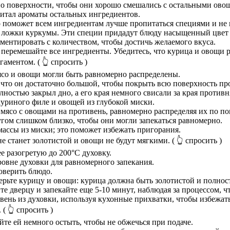
 по поверхности, чтобы они хорошо смешались с остальными ово
питал ароматы остальных ингредиентов.
 поможет всем ингредиентам лучше пропитаться специями и не 
 ложки куркумы. Эти специи придадут блюду насыщенный цвет 
иментировать с количеством, чтобы достичь желаемого вкуса.
 перемешайте все ингредиенты. Убедитесь, что курица и овощи
гаментом.
( 👆 спросить )
ясо и овощи могли быть равномерно распределены.
 что он достаточно большой, чтобы покрыть всю поверхность пр
ностью закрыл дно, а его края немного свисали за края противн
куриного филе и овощей из глубокой миски.
ясо с овощами на противень, равномерно распределяя их по по
угом слишком близко, чтобы они могли запекаться равномерно.
массы из миски; это поможет избежать пригорания.
не станет золотистой и овощи не будут мягкими.
( 👆 спросить )
е разогретую до 200°C духовку.
ровне духовки для равномерного запекания.
оверить блюдо.
верьте курицу и овощи: курица должна быть золотистой и полно
те дверцу и запекайте еще 5-10 минут, наблюдая за процессом, 
ивень из духовки, используя кухонные прихватки, чтобы избежат
.
( 👆 спросить )
айте ей немного остыть, чтобы не обжечься при подаче.