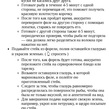
куски не касались друг друга.
Готовьте рыбу в течение 4-5 минут с одной
стороны, не перемещая её, это поможет получить
красивую золотистую корочку.
После того как пройдет время, аккуратно
переверните филе на другую сторону с помощью
лопатки, стараясь не повредить его.
Готовьте с другой стороны также 4-5 минут,
периодически проверяя, чтобы рыба не подгорела
— она должна легко разделяться на волокна при
нажатии на неё.
Подавайте стейк из форели, полив оставшейся глазурью
и украсив зеленью.
( 👆 спросить )
После того, как форель будет готова, аккуратно
переложите стейк на сервировочное блюдо или
тарелку.
Возьмите оставшуюся глазурь, в которой
мариновалось филе, и полейте ею
приготовленный стейк.
Следите за тем, чтобы глазурь равномерно
распределилась по поверхности рыбы, чтобы она
была не только вкусной, но и аппетитной на вид.
Для завершения подачи нарежьте свежую зелень,
например, укроп или петрушку, и щедро посыпьте
ею стейк.