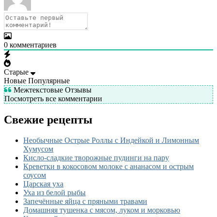
0
комментариев
Старые
Новые
Популярные
Межтекстовые Отзывы
Посмотреть все комментарии
Свежие рецепты
Необычные Острые Роллы с Индейкой и Лимонным
Хумусом
Кисло-сладкие творожные пудинги на пару
Креветки в кокосовом молоке с ананасом и острым
соусом
Царская уха
Уха из белой рыбы
Запечённые яйца с пряными травами
Домашняя тушенка с мясом, луком и морковью