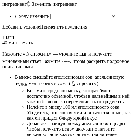
ингредиент
👆 Заменить ингредиент
Я хочу изменить
Добавить условие
Применить изменения
Шаги
40 мин.
Печать
Нажмите «👆 спросить» — уточните шаг и получите
мгновенный ответ
Нажмите «➕», чтобы раскрыть подробное
описание шага
В миске смешайте апельсиновый сок, апельсиновую
цедру, мед и соевый соус.
( 👆 спросить )
Возьмите среднюю миску, которая будет
достаточно объемной, чтобы в дальнейшем в ней
можно было легко перемешивать ингредиенты.
Налейте в миску 100 мл апельсинового сока.
Убедитесь, что сок свежий или качественный, так
как он придаст блюду яркий вкус.
Добавьте 1 чайную ложку апельсиновой цедры.
Чтобы получить цедру, аккуратно натрите
верхнюю часть кожуры апельсина на терке,