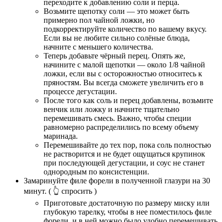
переходите к добавлению соли и перца.
Возьмите щепотку соли — это может быть
примерно пол чайной ложки, но
подкорректируйте количество по вашему вкусу.
Если вы не любите сильно солёные блюда,
начните с меньшего количества.
Теперь добавьте чёрный перец. Опять же,
начините с малой щепотки — около 1/8 чайной
ложки, если вы с осторожностью относитесь к
пряностям. Вы всегда сможете увеличить его в
процессе дегустации.
После того как соль и перец добавлены, возьмите
венчик или ложку и начните тщательно
перемешивать смесь. Важно, чтобы специи
равномерно распределились по всему объему
маринада.
Перемешивайте до тех пор, пока соль полностью
не растворится и не будет ощущаться крупинок
при последующей дегустации, и соус не станет
однородным по консистенции.
Замаринуйте филе форели в полученной глазури на 30
минут.
( 👆 спросить )
Приготовьте достаточную по размеру миску или
глубокую тарелку, чтобы в нее поместилось филе
форели, и в ней можно было удобно перемешивать