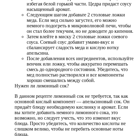
избегая белой горькой части. Цедра придаст соусу
насыщенный аромат.
Следующим шагом добавьте 2 столовые ложки
меда. Если мед сильно загустел, его можно
немного подогреть в микроволновой печи, чтобы
он стал более текучим, но не доводите до кипения.
Затем влейте в миску 2 столовые ложки соевого
соуса. Соевый соус добавит умами-вкус и
сбалансирует сладость меда и кислую нотку
апельсина.
После добавления всех ингредиентов, используйте
венчик или ложку, чтобы аккуратно перемешать
смесь до однородного состояния. Убедитесь, что
мед полностью растворился и все компоненты
хорошо смешались между собой.
Нужен ли лимонный сок?
В данном рецепте лимонный сок не требуется, так как
основной кислый компонент — апельсиновый сок. Он
придаёт блюду необходимую кислинку и аромат. Если
вы хотите добавить немного лимонного сока, это
возможно, но следует учесть, что это изменит вкус
блюда. Просто убедитесь, что количество кислоты не
слишком велико, чтобы не перебить основные ноты
блюда.