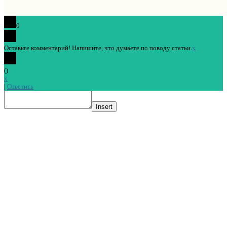
0
Оставьте комментарий! Напишите, что думаете по поводу статьи.
x
(
)
x
|
Ответить
Insert