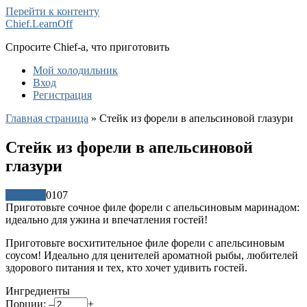
Перейти к контенту
Chief.LearnOff
Спросите Chief-а, что приготовить
Мой холодильник
Вход
Регистрация
Главная страница
»
Стейк из форели в апельсиновой глазури
Стейк из форели в апельсиновой
глазури
Рецепты
0
107
Приготовьте сочное филе форели с апельсиновым маринадом:
идеально для ужина и впечатления гостей!
Приготовьте восхитительное филе форели с апельсиновым
соусом! Идеально для ценителей ароматной рыбы, любителей
здорового питания и тех, кто хочет удивить гостей.
Ингредиенты
Порции:
–
+