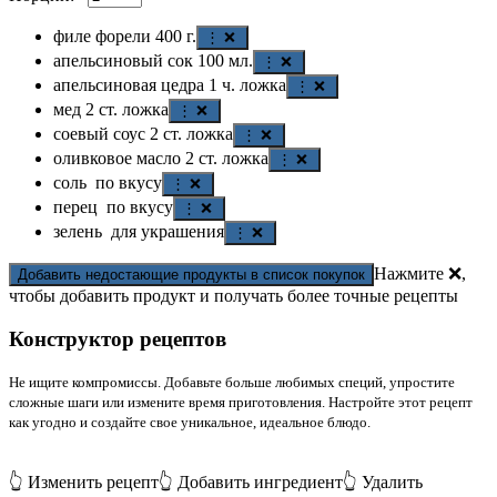
филе форели
400
г.
⋮ ❌
апельсиновый сок
100
мл.
⋮ ❌
апельсиновая цедра
1
ч. ложка
⋮ ❌
мед
2
ст. ложка
⋮ ❌
соевый соус
2
ст. ложка
⋮ ❌
оливковое масло
2
ст. ложка
⋮ ❌
соль
по вкусу
⋮ ❌
перец
по вкусу
⋮ ❌
зелень
для украшения
⋮ ❌
Нажмите ❌,
Добавить недостающие продукты в список покупок
чтобы добавить продукт и получать более точные рецепты
Конструктор рецептов
Не ищите компромиссы. Добавьте больше любимых специй, упростите
сложные шаги или измените время приготовления. Настройте этот рецепт
как угодно и создайте свое уникальное, идеальное блюдо.
👆 Изменить рецепт
👆 Добавить ингредиент
👆 Удалить