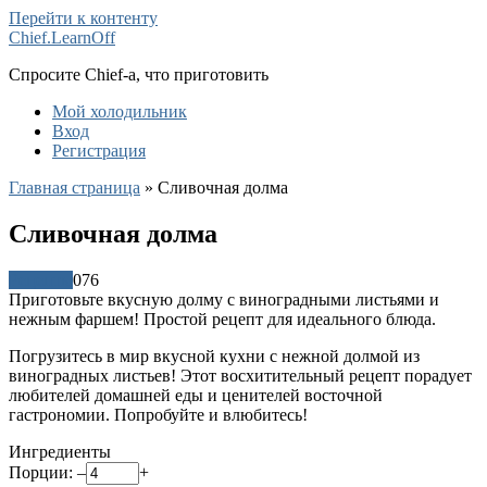
Перейти к контенту
Chief.LearnOff
Спросите Chief-а, что приготовить
Мой холодильник
Вход
Регистрация
Главная страница
»
Сливочная долма
Сливочная долма
Рецепты
0
76
Приготовьте вкусную долму с виноградными листьями и
нежным фаршем! Простой рецепт для идеального блюда.
Погрузитесь в мир вкусной кухни с нежной долмой из
виноградных листьев! Этот восхитительный рецепт порадует
любителей домашней еды и ценителей восточной
гастрономии. Попробуйте и влюбитесь!
Ингредиенты
Порции:
–
+