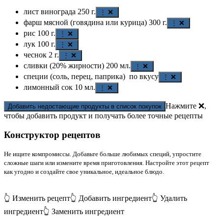
лист винограда
250
г.
⋮ ❌
фарш мясной (говядина или курица)
300
г.
⋮ ❌
рис
100
г.
⋮ ❌
лук
100
г.
⋮ ❌
чеснок
2
г.
⋮ ❌
сливки (20% жирности)
200
мл.
⋮ ❌
специи (соль, перец, паприка)
по вкусу
⋮ ❌
лимонный сок
10
мл.
⋮ ❌
Нажмите ❌,
Добавить недостающие продукты в список покупок
чтобы добавить продукт и получать более точные рецепты
Конструктор рецептов
Не ищите компромиссы. Добавьте больше любимых специй, упростите
сложные шаги или измените время приготовления. Настройте этот рецепт
как угодно и создайте свое уникальное, идеальное блюдо.
👆 Изменить рецепт
👆 Добавить ингредиент
👆 Удалить
ингредиент
👆 Заменить ингредиент