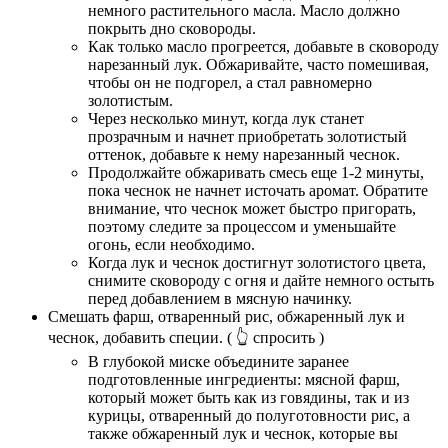
немного растительного масла. Масло должно
покрыть дно сковороды.
Как только масло прогреется, добавьте в сковороду
нарезанный лук. Обжаривайте, часто помешивая,
чтобы он не подгорел, а стал равномерно
золотистым.
Через несколько минут, когда лук станет
прозрачным и начнет приобретать золотистый
оттенок, добавьте к нему нарезанный чеснок.
Продолжайте обжаривать смесь еще 1-2 минуты,
пока чеснок не начнет источать аромат. Обратите
внимание, что чеснок может быстро пригорать,
поэтому следите за процессом и уменьшайте
огонь, если необходимо.
Когда лук и чеснок достигнут золотистого цвета,
снимите сковороду с огня и дайте немного остыть
перед добавлением в мясную начинку.
Смешать фарш, отваренный рис, обжаренный лук и
чеснок, добавить специи.
( 👆 спросить )
В глубокой миске объедините заранее
подготовленные ингредиенты: мясной фарш,
который может быть как из говядины, так и из
курицы, отваренный до полуготовности рис, а
также обжаренный лук и чеснок, которые вы