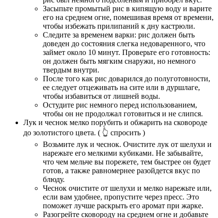
Засыпьте промытый рис в кипящую воду и варите
его на среднем огне, помешивая время от времени,
чтобы избежать прилипаний к дну кастрюли.
Следите за временем варки: рис должен быть
доведен до состояния слегка недоваренного, что
займет около 10 минут. Проверьте его готовность:
он должен быть мягким снаружи, но немного
твердым внутри.
После того как рис доварился до полуготовности,
ее следует отцеживать на сите или в дуршлаге,
чтобы избавиться от лишней воды.
Остудите рис немного перед использованием,
чтобы он не продолжал готовиться и не слипся.
Лук и чеснок мелко порубить и обжарить на сковороде
до золотистого цвета.
( 👆 спросить )
Возьмите лук и чеснок. Очистите лук от шелухи и
нарежьте его мелкими кубиками. Не забывайте,
что чем мельче вы порежете, тем быстрее он будет
готов, а также равномернее разойдется вкус по
блюду.
Чеснок очистите от шелухи и мелко нарежьте или,
если вам удобнее, пропустите через пресс. Это
поможет лучше раскрыть его аромат при жарке.
Разогрейте сковороду на среднем огне и добавьте