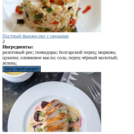
Постный фьюжн-рис с овощами
2
Ингредиенты:
ризотовый рис; помидоры; болгарский перец; морковь;
цукини; оливковое масло; соль; перец чёрный молотый;
зелень;
Хочу такой рецепт