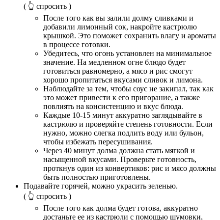
( 👆 спросить )
После того как вы залили долму сливками и
добавили лимонный сок, накройте кастрюлю
крышкой. Это поможет сохранить влагу и ароматы
в процессе готовки.
Убедитесь, что огонь установлен на минимальное
значение. На медленном огне блюдо будет
готовиться равномерно, а мясо и рис смогут
хорошо пропитаться вкусами сливок и лимона.
Наблюдайте за тем, чтобы соус не закипал, так как
это может привести к его пригорание, а также
повлиять на консистенцию и вкус блюда.
Каждые 10-15 минут аккуратно заглядывайте в
кастрюлю и проверяйте степень готовности. Если
нужно, можно слегка подлить воду или бульон,
чтобы избежать пересушивания.
Через 40 минут долма должна стать мягкой и
насыщенной вкусами. Проверьте готовность,
проткнув один из конвертиков: рис и мясо должны
быть полностью приготовлены.
Подавайте горячей, можно украсить зеленью.
( 👆 спросить )
После того как долма будет готова, аккуратно
достаньте ее из кастрюли с помощью шумовки,