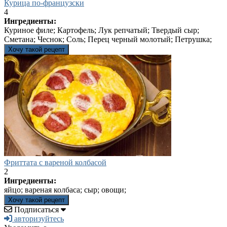
Курица по-французски
4
Ингредиенты:
Куриное филе; Картофель; Лук репчатый; Твердый сыр;
Сметана; Чеснок; Соль; Перец черный молотый; Петрушка;
Хочу такой рецепт
Фриттата с вареной колбасой
2
Ингредиенты:
яйцо; вареная колбаса; сыр; овощи;
Хочу такой рецепт
Подписаться
авторизуйтесь