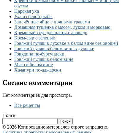
Креветки в кокосовом молоке с ананасом и острым
соусом
Царская уха
Уха из белой рыбы
Запечённые яйца с пряными травами
Домашняя тушенка с мясом, луком и морковью
Кремовый соус для пасты с авокадо
Крем-сыр с зеленью
Говяжий гуляш в духовке в белом вине без овощей
Говяжий гуляш в белом вине в духовке
Говядина по-бургундски
Говяжий гуляш в белом вине
Мясо в белом вине
Хачапури по-аджарски
Свежие комментарии
Нет комментариев для просмотра.
Все рецепты
Поиск
Поиск
© 2026 Копирование материалов строго запрещено.
Политика обработки персональных данных