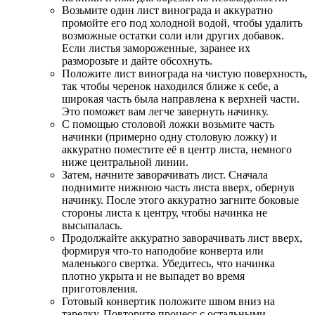
Возьмите один лист винограда и аккуратно
промойте его под холодной водой, чтобы удалить
возможные остатки соли или других добавок.
Если листья замороженные, заранее их
разморозьте и дайте обсохнуть.
Положите лист винограда на чистую поверхность,
так чтобы черенок находился ближе к себе, а
широкая часть была направлена к верхней части.
Это поможет вам легче завернуть начинку.
С помощью столовой ложки возьмите часть
начинки (примерно одну столовую ложку) и
аккуратно поместите её в центр листа, немного
ниже центральной линии.
Затем, начните заворачивать лист. Сначала
поднимите нижнюю часть листа вверх, обернув
начинку. После этого аккуратно загните боковые
стороны листа к центру, чтобы начинка не
высыпалась.
Продолжайте аккуратно заворачивать лист вверх,
формируя что-то наподобие конверта или
маленького свертка. Убедитесь, что начинка
плотно укрыта и не выпадет во время
приготовления.
Готовый конвертик положите швом вниз на
тарелку. Повторите процесс с остальными