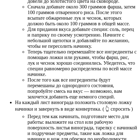
довели до золотистого цвета на сковороде.
Сначала добавьте около 300 граммов фарша, затем
100 граммов отваренного риса. После этого
всыпьте обжаренные лук и чеснок, которых
должно быть около 100 граммов в общей массе.
Для придания вкуса добавьте специи: соль, перец
и паприку по своему усмотрению. Начните с
небольшой щепотки и добавляйте по желанию,
чтобы не пересолить начинку.
Теперь тщательно перемешайте все ингредиенты с
помощью ложки или руками, чтобы фарш, рис,
лук и чеснок хорошо соединились. Убедитесь, что
специи равномерно распределены по всей массе
начинке.
После того как все ингредиенты будут
перемешаны до однородного состояния,
попробуйте смесь на вкус — возможно, вам
захочется добавить еще немного специй.
На каждый лист винограда положить столовую ложку
начинки и завернуть в виде конвертика.
( 👆 спросить )
Перед тем как начинать, подготовьте место для
работы: выложите на стол или рабочую
поверхность листья винограда, тарелку с начинкой
и подручные предметы, такие как ложка для
начинки и нож для обрезки по необходимости.