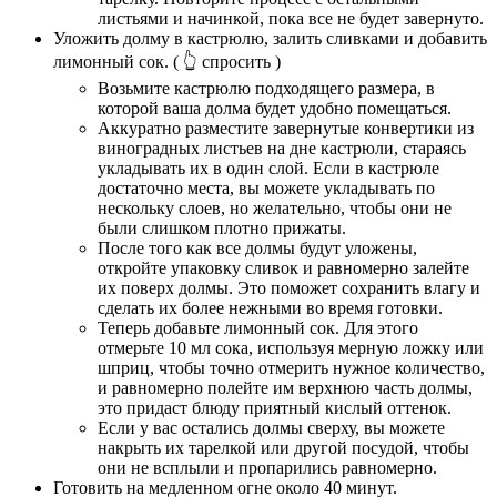
листьями и начинкой, пока все не будет завернуто.
Уложить долму в кастрюлю, залить сливками и добавить
лимонный сок.
( 👆 спросить )
Возьмите кастрюлю подходящего размера, в
которой ваша долма будет удобно помещаться.
Аккуратно разместите завернутые конвертики из
виноградных листьев на дне кастрюли, стараясь
укладывать их в один слой. Если в кастрюле
достаточно места, вы можете укладывать по
нескольку слоев, но желательно, чтобы они не
были слишком плотно прижаты.
После того как все долмы будут уложены,
откройте упаковку сливок и равномерно залейте
их поверх долмы. Это поможет сохранить влагу и
сделать их более нежными во время готовки.
Теперь добавьте лимонный сок. Для этого
отмерьте 10 мл сока, используя мерную ложку или
шприц, чтобы точно отмерить нужное количество,
и равномерно полейте им верхнюю часть долмы,
это придаст блюду приятный кислый оттенок.
Если у вас остались долмы сверху, вы можете
накрыть их тарелкой или другой посудой, чтобы
они не всплыли и пропарились равномерно.
Готовить на медленном огне около 40 минут.