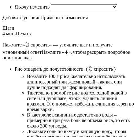
Я хочу изменить
Добавить условие
Применить изменения
Шаги
4 мин.
Печать
Нажмите «👆 спросить» — уточните шаг и получите
мгновенный ответ
Нажмите «➕», чтобы раскрыть подробное
описание шага
Рис отварить до полуготовности.
( 👆 спросить )
Возьмите 100 г риса, желательно использовать
длиннозерный или жасминовый, так как они
лучше подходят для фарширования.
Тщательно промойте рис под холодной водой в
сите или дуршлаге, чтобы удалить лишний
крахмал. Это поможет избежать слипания зерен во
время варки.
В кастрюле вскипятите достаточно воды –
примерно в три раза больше объема риса, то есть
около 300 мл воды.
Добавьте соль по вкусу в кипящую воду, чтобы
рис был немного подсоленым и приобрел вкус.