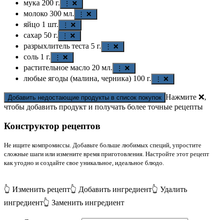
мука
200
г.
⋮ ❌
молоко
300
мл.
⋮ ❌
яйцо
1
шт.
⋮ ❌
сахар
50
г.
⋮ ❌
разрыхлитель теста
5
г.
⋮ ❌
соль
1
г.
⋮ ❌
растительное масло
20
мл.
⋮ ❌
любые ягоды (малина, черника)
100
г.
⋮ ❌
Нажмите ❌,
Добавить недостающие продукты в список покупок
чтобы добавить продукт и получать более точные рецепты
Конструктор рецептов
Не ищите компромиссы. Добавьте больше любимых специй, упростите
сложные шаги или измените время приготовления. Настройте этот рецепт
как угодно и создайте свое уникальное, идеальное блюдо.
👆 Изменить рецепт
👆 Добавить ингредиент
👆 Удалить
ингредиент
👆 Заменить ингредиент