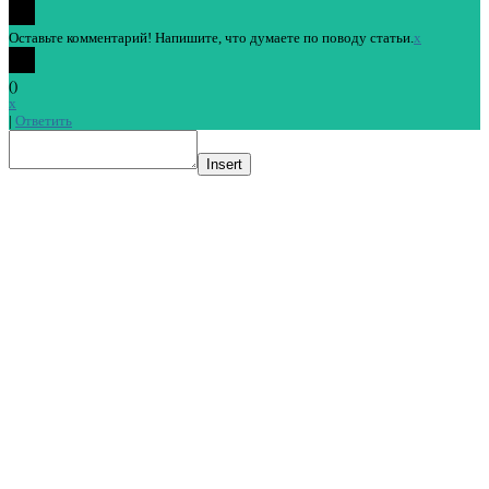
Оставьте комментарий! Напишите, что думаете по поводу статьи.
x
(
)
x
|
Ответить
Insert