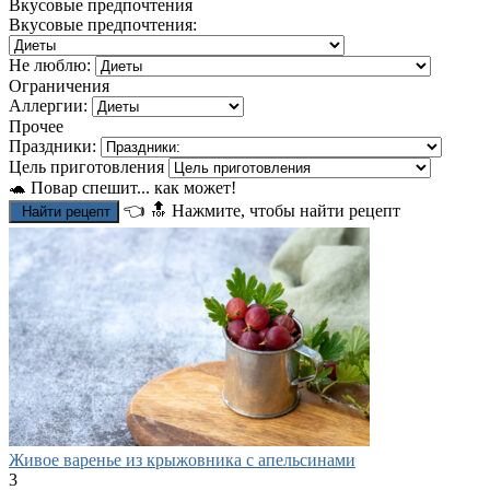
Вкусовые предпочтения
Вкусовые предпочтения:
Не люблю:
Ограничения
Аллергии:
Прочее
Праздники:
Цель приготовления
🐢 Повар спешит... как может!
👈
🔝
Нажмите, чтобы найти рецепт
Найти рецепт
Живое варенье из крыжовника с апельсинами
3