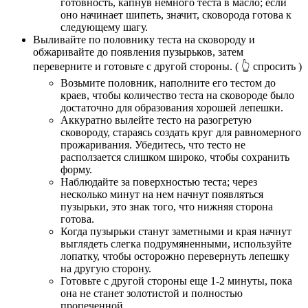
готовность, капнув немного теста в масло; если
оно начинает шипеть, значит, сковорода готова к
следующему шагу.
Выливайте по половнику теста на сковороду и
обжаривайте до появления пузырьков, затем
переверните и готовьте с другой стороны.
( 👆 спросить )
Возьмите половник, наполните его тестом до
краев, чтобы количество теста на сковороде было
достаточно для образования хорошей лепешки.
Аккуратно вылейте тесто на разогретую
сковороду, стараясь создать круг для равномерного
прожаривания. Убедитесь, что тесто не
расползается слишком широко, чтобы сохранить
форму.
Наблюдайте за поверхностью теста; через
несколько минут на нем начнут появляться
пузырьки, это знак того, что нижняя сторона
готова.
Когда пузырьки станут заметными и края начнут
выглядеть слегка подрумяненными, используйте
лопатку, чтобы осторожно перевернуть лепешку
на другую сторону.
Готовьте с другой стороны еще 1-2 минуты, пока
она не станет золотистой и полностью
пропеченной.