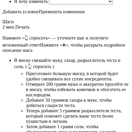
Я хочу изменить
Добавить условие
Применить изменения
Шаги
2 мин.
Печать
Нажмите «👆 спросить» — уточните шаг и получите
мгновенный ответ
Нажмите «➕», чтобы раскрыть подробное
описание шага
В миске смешайте муку, сахар, разрыхлитель теста и
соль.
( 👆 спросить )
Приготовьте большую миску, в которой будет
удобно смешивать все сухие ингредиенты.
Отмерьте 200 грамм муки и аккуратно просейте ее
в миску, чтобы избежать комочков и обогатить ее
кислородом.
Добавьте 50 граммов сахара к муке, чтобы
добиться сладости теста.
Теперь добавьте 5 граммов разрыхлителя теста,
который поможет сделать ваше тесто более
пушистым и легким.
Затем добавьте 1 грамм соли, чтобы
сбалансировать вкус и подчеркнуть сладость.