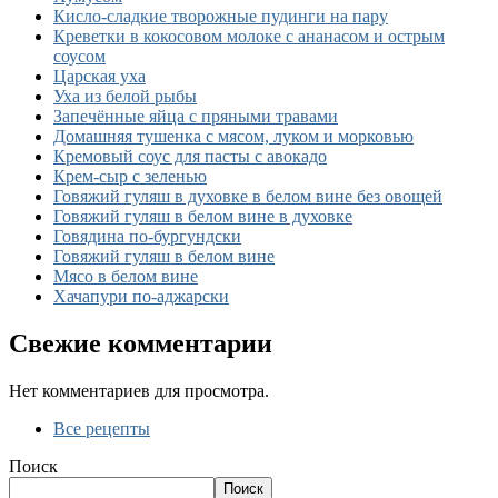
Кисло-сладкие творожные пудинги на пару
Креветки в кокосовом молоке с ананасом и острым
соусом
Царская уха
Уха из белой рыбы
Запечённые яйца с пряными травами
Домашняя тушенка с мясом, луком и морковью
Кремовый соус для пасты с авокадо
Крем-сыр с зеленью
Говяжий гуляш в духовке в белом вине без овощей
Говяжий гуляш в белом вине в духовке
Говядина по-бургундски
Говяжий гуляш в белом вине
Мясо в белом вине
Хачапури по-аджарски
Свежие комментарии
Нет комментариев для просмотра.
Все рецепты
Поиск
Поиск