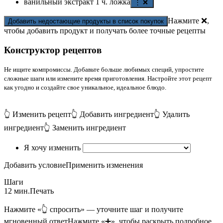
ванильный экстракт
1
ч. ложка
⋮ ❌
Нажмите ❌,
Добавить недостающие продукты в список покупок
чтобы добавить продукт и получать более точные рецепты
Конструктор рецептов
Не ищите компромиссы. Добавьте больше любимых специй, упростите
сложные шаги или измените время приготовления. Настройте этот рецепт
как угодно и создайте свое уникальное, идеальное блюдо.
👆 Изменить рецепт
👆 Добавить ингредиент
👆 Удалить
ингредиент
👆 Заменить ингредиент
Я хочу изменить
Добавить условие
Применить изменения
Шаги
12 мин.
Печать
Нажмите «👆 спросить» — уточните шаг и получите
мгновенный ответ
Нажмите «➕», чтобы раскрыть подробное