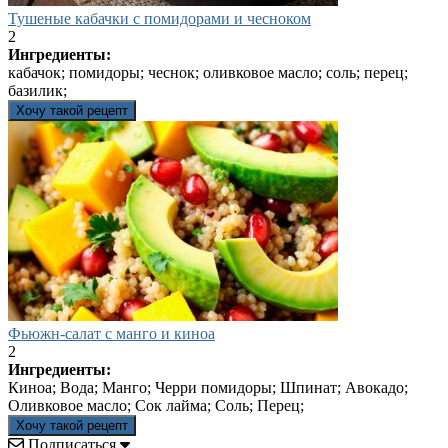
Тушеные кабачки с помидорами и чесноком
2
Ингредиенты:
кабачок; помидоры; чеснок; оливковое масло; соль; перец;
базилик;
Хочу такой рецепт
Фьюжн-салат с манго и киноа
2
Ингредиенты:
Киноа; Вода; Манго; Черри помидоры; Шпинат; Авокадо;
Оливковое масло; Сок лайма; Соль; Перец;
Хочу такой рецепт
Подписаться