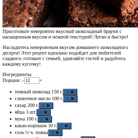
Приготовьте невероятно вкусный шоколадный брауни с
насыщенным вкусом и нежной текстурой! Легко и быстро!
Насладитесь невероятным вкусом домашнего шоколадного
десерта! Этот рецепт идеально подойдет для любителей
сладкого: готовьте с семьей, удивляйте гостей и радуйтесь
каждому кусочку!
Ингредиенты
Порции:
–
+
темный шоколад
150
г.
⋮ ❌
сливочное масло
100
г.
⋮ ❌
сахар
200
г.
⋮ ❌
яйца
3
шт.
⋮ ❌
мука
100
г.
⋮ ❌
какао-порошок
30
г.
⋮ ❌
соль
½
ч. ложка
⋮ ❌