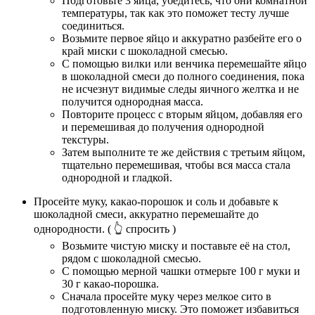
Подготовьте 3 яйца, убедитесь, что они комнатной
температуры, так как это поможет тесту лучше
соединиться.
Возьмите первое яйцо и аккуратно разбейте его о
край миски с шоколадной смесью.
С помощью вилки или венчика перемешайте яйцо
в шоколадной смеси до полного соединения, пока
не исчезнут видимые следы яичного желтка и не
получится однородная масса.
Повторите процесс с вторым яйцом, добавляя его
и перемешивая до получения однородной
текстуры.
Затем выполните те же действия с третьим яйцом,
тщательно перемешивая, чтобы вся масса стала
однородной и гладкой.
Просейте муку, какао-порошок и соль и добавьте к
шоколадной смеси, аккуратно перемешайте до
однородности.
( 👆 спросить )
Возьмите чистую миску и поставьте её на стол,
рядом с шоколадной смесью.
С помощью мерной чашки отмерьте 100 г муки и
30 г какао-порошка.
Сначала просейте муку через мелкое сито в
подготовленную миску. Это поможет избавиться