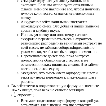
Отмерьте одну чайную ложку ванильного
экстракта. Если вы используете стеклянный
флакон, немного наклоните его, чтобы получить
нужное количество, стараясь не переполнить
ложку.
Аккуратно влейте ванильный экстракт в
шоколадную смесь. Это добавит вашей выпечке
аромат и глубину вкуса.
Используя ложку или лопаточку, начните
аккуратно перемешивать смесь. Старайтесь
равномерно распределить ванильный экстракт по
всей массе, не забывая собиратьIngredients по
углам миски, чтобы все было хорошо смешано.
Перемешивайте до тех пор, пока экстракт
полностью не объединится с тестом, и не
останется никаких видимых следов. Это займет
всего несколько секунд.
Убедитесь, что смесь имеет однородный цвет и
текстуру перед переходом к следующему шагу
рецепта.
Вылейте тесто в подготовленную форму и выпекайте
20–25 минут, пока верх не станет блестящим.
( 👆 спросить )
Возьмите подготовленную форму, в которой уже
есть бумага для выпечки, это предотвратит