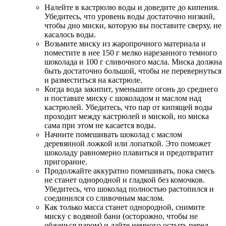
Налейте в кастрюлю воды и доведите до кипения.
Убедитесь, что уровень воды достаточно низкий,
чтобы дно миски, которую вы поставите сверху, не
касалось воды.
Возьмите миску из жаропрочного материала и
поместите в нее 150 г мелко нарезанного темного
шоколада и 100 г сливочного масла. Миска должна
быть достаточно большой, чтобы не перевернуться
и разместиться на кастрюле.
Когда вода закипит, уменьшите огонь до среднего
и поставьте миску с шоколадом и маслом над
кастрюлей. Убедитесь, что пар от кипящей воды
проходит между кастрюлей и миской, но миска
сама при этом не касается воды.
Начните помешивать шоколад с маслом
деревянной ложкой или лопаткой. Это поможет
шоколаду равномерно плавиться и предотвратит
пригорание.
Продолжайте аккуратно помешивать, пока смесь
не станет однородной и гладкой без комочков.
Убедитесь, что шоколад полностью растопился и
соединился со сливочным маслом.
Как только масса станет однородной, снимите
миску с водяной бани (осторожно, чтобы не
обжечься паром) и дайте немного остыть перед