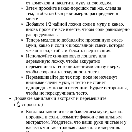
от комочков и насытить муку кислородом.
Затем просейте какао-порошок так же, следя за
тем, чтобы он был равномерно распределён в
миске.
Добавьте 1/2 чайной ложки соли в муку и какао,
вновь просейте всё вместе, чтобы соль равномерно
распределилась.
Теперь медленно добавляйте просеянную смесь
муки, какао и соли к шоколадной смеси, которая
уже остыла, чтобы избежать свертывания.
Используйте силиконовую лопатку или
деревянную ложку, чтобы аккуратно
перемешивать тесто движениями снизу вверх,
чтобы сохранить воздушность теста.
Перемешивайте до тех пор, пока не исчезнут
видимые следы муки, и тесто не станет
однородным по консистенции. Будьте осторожны,
чтобы не перекручивать тесто.
Добавьте ванильный экстракт и перемешайте.
( 👆 спросить )
Когда вы закончите с добавлением муки, какао-
порошка и соли, возьмите флакон с ванильным
экстрактом. Убедитесь, что ваши руки чистые и у
вас есть чистая столовая ложка для измерения.