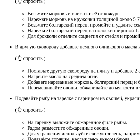
( 👆 спросить )
Возьмите морковь и очистите её от кожуры.
Нарежьте морковь на кружочки толщиной около 5-7
Возьмите болгарский перец, промойте и удалите се
Нарежьте болгарский перец на полоски шириной 1-
Для брокколи отделите соцветия от стебля и промой
В другую сковороду добавьте немного оливкового масла и
( 👆 спросить )
Поставьте другую сковороду на плиту и добавьте 2 
Нагрейте масло на среднем огне.
Добавьте нарезанные морковь, болгарский перец и 
Перемешивайте овощи, обжаривайте до мягкости в т
Подавайте рыбу на тарелке с гарниром из овощей, украси
( 👆 спросить )
На тарелку выложите обжаренное филе рыбы.
Рядом разместите обжаренные овощи.
Для украшения используйте свежую зелень, наприм
Подавайте горячим, наслаждаясь вкусом блюда.