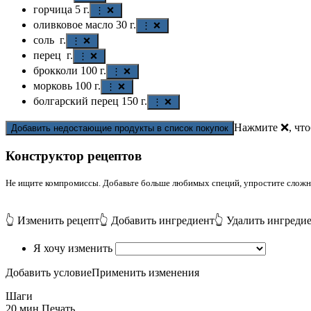
горчица
5
г.
⋮ ❌
оливковое масло
30
г.
⋮ ❌
соль
г.
⋮ ❌
перец
г.
⋮ ❌
брокколи
100
г.
⋮ ❌
морковь
100
г.
⋮ ❌
болгарский перец
150
г.
⋮ ❌
Нажмите ❌, что
Добавить недостающие продукты в список покупок
Конструктор рецептов
Не ищите компромиссы. Добавьте больше любимых специй, упростите сложные
👆 Изменить рецепт
👆 Добавить ингредиент
👆 Удалить ингреди
Я хочу изменить
Добавить условие
Применить изменения
Шаги
20 мин.
Печать