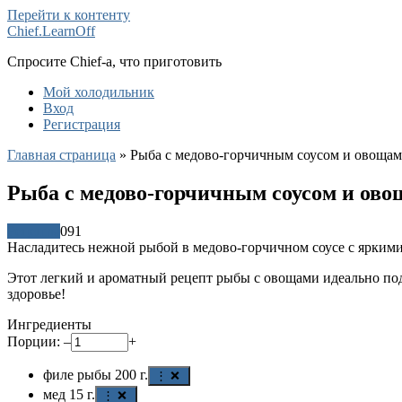
Перейти к контенту
Chief.LearnOff
Спросите Chief-а, что приготовить
Мой холодильник
Вход
Регистрация
Главная страница
»
Рыба с медово-горчичным соусом и овощам
Рыба с медово-горчичным соусом и ово
Рецепты
0
91
Насладитесь нежной рыбой в медово-горчичном соусе с ярким
Этот легкий и ароматный рецепт рыбы с овощами идеально подо
здоровье!
Ингредиенты
Порции:
–
+
филе рыбы
200
г.
⋮ ❌
мед
15
г.
⋮ ❌