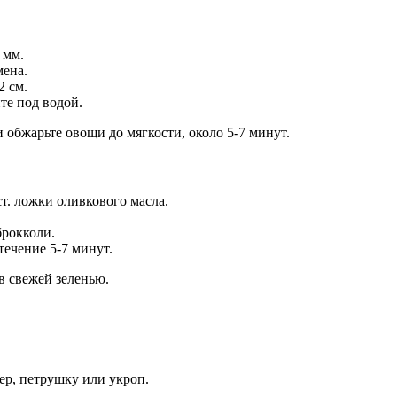
 мм.
мена.
2 см.
те под водой.
 обжарьте овощи до мягкости, около 5-7 минут.
ст. ложки оливкового масла.
брокколи.
ечение 5-7 минут.
в свежей зеленью.
ер, петрушку или укроп.