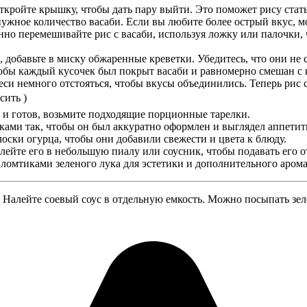
откройте крышку, чтобы дать пару выйти. Это поможет рису стат
нужное количество васаби. Если вы любите более острый вкус, 
нно перемешивайте рис с васаби, используя ложку или палочки, 
 добавьте в миску обжаренные креветки. Убедитесь, что они не 
тобы каждый кусочек был покрыт васаби и равномерно смешан с 
си немного отстояться, чтобы вкусы объединились. Теперь рис с 
сить )
 и готов, возьмите подходящие порционные тарелки.
ками так, чтобы он был аккуратно оформлен и выглядел аппетит
оски огурца, чтобы они добавили свежести и цвета к блюду.
ейте его в небольшую пиалу или соусник, чтобы подавать его от
ломтиками зеленого лука для эстетики и дополнительного арома
 Налейте соевый соус в отдельную емкость. Можно посыпать зел