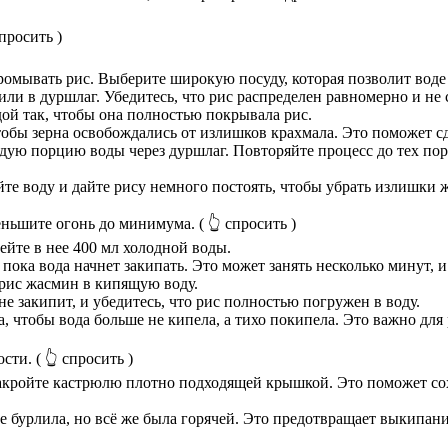
спросить )
омывать рис. Выберите широкую посуду, которая позволит воде 
ли в дуршлаг. Убедитесь, что рис распределен равномерно и не 
й так, чтобы она полностью покрывала рис.
обы зерна освобождались от излишков крахмала. Это поможет сд
дую порцию воды через дуршлаг. Повторяйте процесс до тех пор, 
те воду и дайте рису немного постоять, чтобы убрать излишки 
меньшите огонь до минимума.
( 👆 спросить )
йте в нее 400 мл холодной воды.
пока вода начнет закипать. Это может занять несколько минут, 
 рис жасмин в кипящую воду.
не закипит, и убедитесь, что рис полностью погружен в воду.
, чтобы вода больше не кипела, а тихо покипела. Это важно дл
ости.
( 👆 спросить )
накройте кастрюлю плотно подходящей крышкой. Это поможет сох
 бурлила, но всё же была горячей. Это предотвращает выкипани