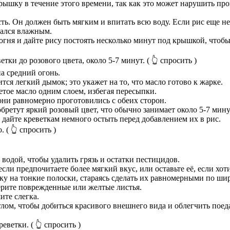
крышку в течение этого времени, так как это может нарушить пр
ть. Он должен быть мягким и впитать всю воду. Если рис еще не 
стался влажным.
огня и дайте рису постоять несколько минут под крышкой, чтоб
тки до розового цвета, около 5-7 минут.
( 👆 спросить )
а средний огонь.
тся легкий дымок; это укажет на то, что масло готово к жарке.
тое масло одним слоем, избегая пересыпки.
они равномерно проготовились с обеих сторон.
бретут яркий розовый цвет, что обычно занимает около 5-7 минут
 дайте креветкам немного остыть перед добавлением их в рис.
о.
( 👆 спросить )
водой, чтобы удалить грязь и остатки пестицидов.
ли предпочитаете более мягкий вкус, или оставьте её, если хоти
ку на тонкие полоски, стараясь сделать их равномерными по шир
ерите поврежденные или желтые листья.
ите слегка.
глом, чтобы добиться красивого внешнего вида и облегчить поед
реветки.
( 👆 спросить )