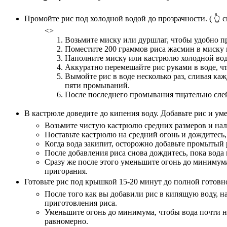
Промойте рис под холодной водой до прозрачности.
( 👆 
<>
Возьмите миску или дуршлаг, чтобы удобно пр
Поместите 200 граммов риса жасмин в миску и
Наполните миску или кастрюлю холодной водо
Аккуратно перемешайте рис руками в воде, чт
Вымойте рис в воде несколько раз, сливая каж
пяти промываний.
После последнего промывания тщательно слей
В кастрюле доведите до кипения воду. Добавьте рис и у
Возьмите чистую кастрюлю средних размеров и нале
Поставьте кастрюлю на средний огонь и дождитесь, 
Когда вода закипит, осторожно добавьте промытый
После добавления риса снова дождитесь, пока вода 
Сразу же после этого уменьшите огонь до минимума
пригорания.
Готовьте рис под крышкой 15-20 минут до полной готовн
После того как вы добавили рис в кипящую воду, 
приготовления риса.
Уменьшите огонь до минимума, чтобы вода почти не
равномерно.