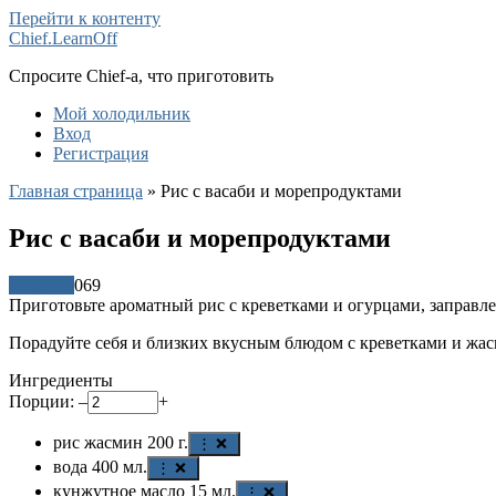
Перейти к контенту
Chief.LearnOff
Спросите Chief-а, что приготовить
Мой холодильник
Вход
Регистрация
Главная страница
»
Рис с васаби и морепродуктами
Рис с васаби и морепродуктами
Рецепты
0
69
Приготовьте ароматный рис с креветками и огурцами, заправл
Порадуйте себя и близких вкусным блюдом с креветками и жа
Ингредиенты
Порции:
–
+
рис жасмин
200
г.
⋮ ❌
вода
400
мл.
⋮ ❌
кунжутное масло
15
мл.
⋮ ❌