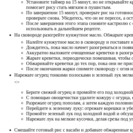
Установите таймер на 15 минут, но не открывайте 
помогает рису стать мягким и пушистым.
По завершении 15 минут, проверьте рис на готовнос
проверьте снова. Убедитесь, что он не пересох, а о
После завершения этого этапа снимите кастрюлю с 
использовать в дальнейшем рецепте.
На сковороде разогрейте кунжутное масло. Обжарьте креве
Налейте кунжутное масло в сковороду и поставьте н
Дождитесь, пока масло начнет разогреваться и появи
Аккуратно выложите очищенные креветки в разогре
Жарьте креветки, периодически помешивая, чтобы 
Обжаривайте креветки до тех пор, пока они не прио
После окончания жарки снимите сковороду с огня и
Нарежьте огурец тонкими полосками и зеленый лук мелк
<>
Берите свежий огурец и промойте его под холодной 
С помощью овощечистки удалите кожуру с огурца, ес
Разрежьте огурец пополам, а затем каждую половин
Перейдите к зеленому луку: отрежьте корешки и уб
Промойте зеленый лук под холодной водой и обсуш
Нарежьте лук на мелкие кусочки, делая срезы под у
Смешайте готовый рис с васаби и добавьте обжаренные к