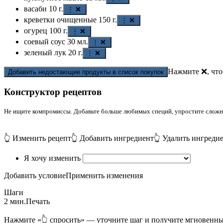
васаби
10
г.
⋮ ❌
креветки очищенные
150
г.
⋮ ❌
огурец
100
г.
⋮ ❌
соевый соус
30
мл.
⋮ ❌
зеленый лук
20
г.
⋮ ❌
Нажмите ❌, что
Добавить недостающие продукты в список покупок
Конструктор рецептов
Не ищите компромиссы. Добавьте больше любимых специй, упростите сложные
👆 Изменить рецепт
👆 Добавить ингредиент
👆 Удалить ингреди
Я хочу изменить
Добавить условие
Применить изменения
Шаги
2 мин.
Печать
Нажмите «👆 спросить» — уточните шаг и получите мгновенны