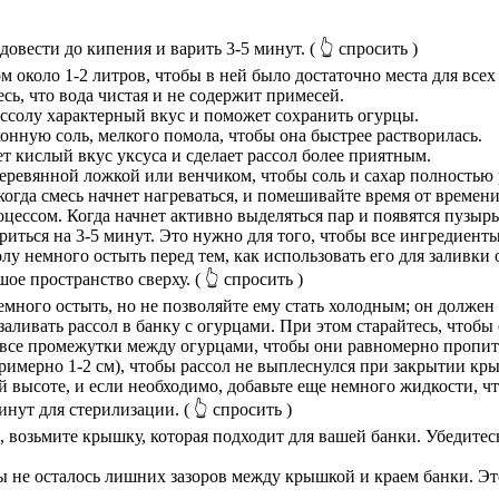
 довести до кипения и варить 3-5 минут.
( 👆 спросить )
около 1-2 литров, чтобы в ней было достаточно места для всех
сь, что вода чистая и не содержит примесей.
рассолу характерный вкус и поможет сохранить огурцы.
онную соль, мелкого помола, чтобы она быстрее растворилась.
ет кислый вкус уксуса и сделает рассол более приятным.
еревянной ложкой или венчиком, чтобы соль и сахар полностью 
когда смесь начнет нагреваться, и помешивайте время от времен
оцессом. Когда начнет активно выделяться пар и появятся пузырьк
риться на 3-5 минут. Это нужно для того, чтобы все ингредиент
у немного остыть перед тем, как использовать его для заливки 
шое пространство сверху.
( 👆 спросить )
емного остыть, но не позволяйте ему стать холодным; он должен
аливать рассол в банку с огурцами. При этом старайтесь, что
л все промежутки между огурцами, чтобы они равномерно пропит
(примерно 1-2 см), чтобы рассол не выплеснулся при закрытии 
ой высоте, и если необходимо, добавьте еще немного жидкости, 
инут для стерилизации.
( 👆 спросить )
 возьмите крышку, которая подходит для вашей банки. Убедитесь
бы не осталось лишних зазоров между крышкой и краем банки. Э