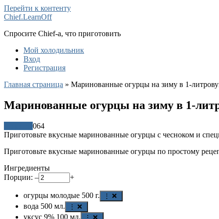
Перейти к контенту
Chief.LearnOff
Спросите Chief-а, что приготовить
Мой холодильник
Вход
Регистрация
Главная страница
»
Маринованные огурцы на зиму в 1-литров
Маринованные огурцы на зиму в 1-лит
Рецепты
0
64
Приготовьте вкусные маринованные огурцы с чесноком и специ
Приготовьте вкусные маринованные огурцы по простому рецепт
Ингредиенты
Порции:
–
+
огурцы молодые
500
г.
⋮ ❌
вода
500
мл.
⋮ ❌
уксус 9%
100
мл.
⋮ ❌