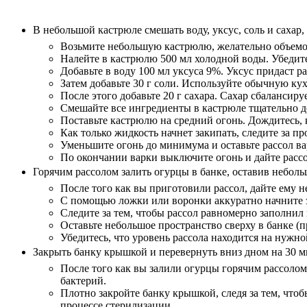
В небольшой кастрюле смешать воду, уксус, соль и сахар,
Возьмите небольшую кастрюлю, желательно объемом 
Налейте в кастрюлю 500 мл холодной воды. Убедите
Добавьте в воду 100 мл уксуса 9%. Уксус придаст 
Затем добавьте 30 г соли. Используйте обычную кух
После этого добавьте 20 г сахара. Сахар сбалансиру
Смешайте все ингредиенты в кастрюле тщательно д
Поставьте кастрюлю на средний огонь. Дождитесь, 
Как только жидкость начнет закипать, следите за пр
Уменьшите огонь до минимума и оставьте рассол ва
По окончании варки выключите огонь и дайте рассол
Горячим рассолом залить огурцы в банке, оставив неболь
После того как вы приготовили рассол, дайте ему н
С помощью ложки или воронки аккуратно начните з
Следите за тем, чтобы рассол равномерно заполни
Оставьте небольшое пространство сверху в банке 
Убедитесь, что уровень рассола находится на нужн
Закрыть банку крышкой и перевернуть вниз дном на 30 м
После того как вы залили огурцы горячим рассолом,
бактерий.
Плотно закройте банку крышкой, следя за тем, что
процессе стерилизации.