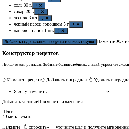
соль
30
г.
⋮ ❌
сахар
20
г.
⋮ ❌
чеснок
3
шт.
⋮ ❌
черный перец горошком
5
г.
⋮ ❌
лавровый лист
1
шт.
⋮ ❌
Нажмите ❌, что
Добавить недостающие продукты в список покупок
Конструктор рецептов
Не ищите компромиссы. Добавьте больше любимых специй, упростите сложные
👆 Изменить рецепт
👆 Добавить ингредиент
👆 Удалить ингреди
Я хочу изменить
Добавить условие
Применить изменения
Шаги
40 мин.
Печать
Нажмите «👆 спросить» — уточните шаг и получите мгновенны