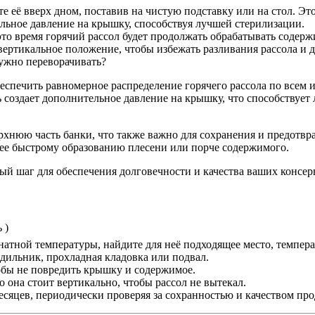
те её вверх дном, поставив на чистую подставку или на стол. Э
ельное давление на крышку, способствуя лучшей стерилизации.
 это время горячий рассол будет продолжать обрабатывать содер
вертикальное положение, чтобы избежать разливания рассола и 
нужно переворачивать?
еспечить равномерное распределение горячего рассола по всем 
ть создает дополнительное давление на крышку, что способству
ерхнюю часть банки, что также важно для сохранения и предотв
олее быстрому образованию плесени или порче содержимого.
ый шаг для обеспечения долговечности и качества ваших консе
 )
натной температуры, найдите для неё подходящее место, темпера
дильник, прохладная кладовка или подвал.
тобы не повредить крышку и содержимое.
то она стоит вертикально, чтобы рассол не вытекал.
сяцев, периодически проверяя за сохранностью и качеством про