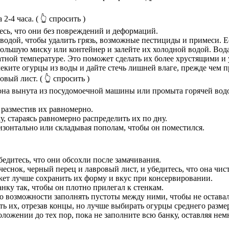
2-4 часа.
( 👆 спросить )
есь, что они без повреждений и деформаций.
одой, чтобы удалить грязь, возможные пестициды и примеси. Е
ольшую миску или контейнер и залейте их холодной водой. Вод
натной температуре. Это поможет сделать их более хрустящими и
еките огурцы из воды и дайте стечь лишней влаге, прежде чем 
овый лист.
( 👆 спросить )
 она вынута из посудомоечной машины или промыта горячей вод
 разместив их равномерно.
у, стараясь равномерно распределить их по дну.
ризонтально или складывая пополам, чтобы он поместился.
бедитесь, что они обсохли после замачивания.
еснок, черный перец и лавровый лист, и убедитесь, что она чист
жет лучше сохранить их форму и вкус при консервировании.
анку так, чтобы он плотно прилегал к стенкам.
по возможности заполнять пустоты между ними, чтобы не оставал
 их, отрезав концы, но лучше выбирать огурцы среднего разме
ожении до тех пор, пока не заполните всю банку, оставляя немн