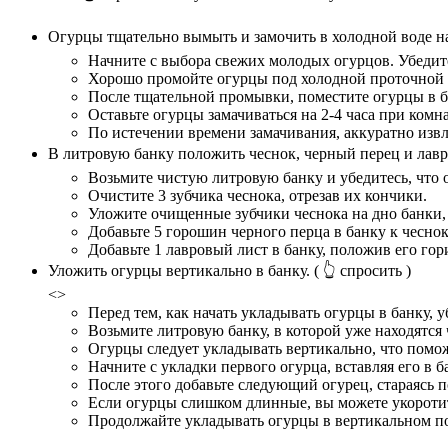
Огурцы тщательно вымыть и замочить в холодной воде на 
Начните с выбора свежих молодых огурцов. Убедит
Хорошо промойте огурцы под холодной проточной в
После тщательной промывки, поместите огурцы в б
Оставьте огурцы замачиваться на 2-4 часа при ком
По истечении времени замачивания, аккуратно извл
В литровую банку положить чеснок, черный перец и лавр
Возьмите чистую литровую банку и убедитесь, что
Очистите 3 зубчика чеснока, отрезав их кончики.
Уложите очищенные зубчики чеснока на дно банки,
Добавьте 5 горошин черного перца в банку к чеснок
Добавьте 1 лавровый лист в банку, положив его го
Уложить огурцы вертикально в банку.
( 👆 спросить )
<>
Перед тем, как начать укладывать огурцы в банку, у
Возьмите литровую банку, в которой уже находятся ч
Огурцы следует укладывать вертикально, что помо
Начните с укладки первого огурца, вставляя его в б
После этого добавьте следующий огурец, стараясь 
Если огурцы слишком длинные, вы можете укоротить
Продолжайте укладывать огурцы в вертикальном пол