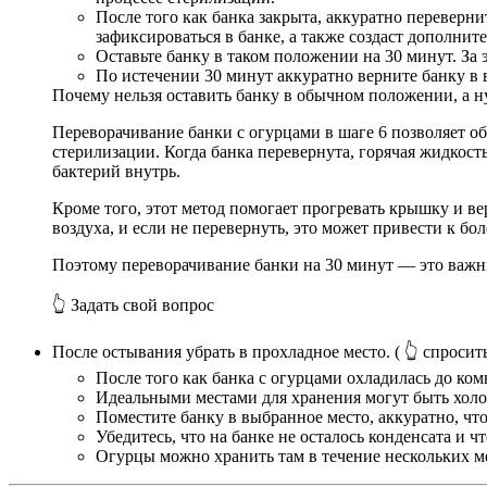
После того как банка закрыта, аккуратно переверни
зафиксироваться в банке, а также создаст дополнит
Оставьте банку в таком положении на 30 минут. За
По истечении 30 минут аккуратно верните банку в 
Почему нельзя оставить банку в обычном положении, а 
Переворачивание банки с огурцами в шаге 6 позволяет об
стерилизации. Когда банка перевернута, горячая жидкос
бактерий внутрь.
Кроме того, этот метод помогает прогревать крышку и в
воздуха, и если не перевернуть, это может привести к б
Поэтому переворачивание банки на 30 минут — это важн
👆 Задать свой вопрос
После остывания убрать в прохладное место.
( 👆 спросить
После того как банка с огурцами охладилась до ком
Идеальными местами для хранения могут быть холо
Поместите банку в выбранное место, аккуратно, ч
Убедитесь, что на банке не осталось конденсата и ч
Огурцы можно хранить там в течение нескольких ме