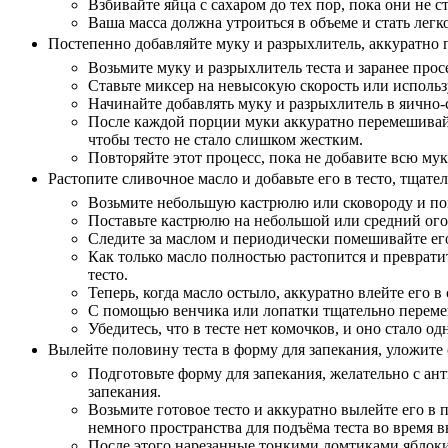
Взбивайте яйца с сахаром до тех пор, пока они не 
Ваша масса должна утроиться в объеме и стать легк
Постепенно добавляйте муку и разрыхлитель, аккуратно 
Возьмите муку и разрыхлитель теста и заранее прос
Ставьте миксер на невысокую скорость или использ
Начинайте добавлять муку и разрыхлитель в яично-
После каждой порции муки аккуратно перемешивайте
чтобы тесто не стало слишком жестким.
Повторяйте этот процесс, пока не добавите всю му
Растопите сливочное масло и добавьте его в тесто, тщате
Возьмите небольшую кастрюлю или сковороду и пом
Поставьте кастрюлю на небольшой или средний огон
Следите за маслом и периодически помешивайте его
Как только масло полностью растопится и преврати
тесто.
Теперь, когда масло остыло, аккуратно влейте его в
С помощью венчика или лопатки тщательно перемеш
Убедитесь, что в тесте нет комочков, и оно стало 
Вылейте половину теста в форму для запекания, уложите 
Подготовьте форму для запекания, желательно с а
запекания.
Возьмите готовое тесто и аккуратно вылейте его в 
немного пространства для подъёма теста во время 
После этого нарезанные тонкими ломтиками яблоки 