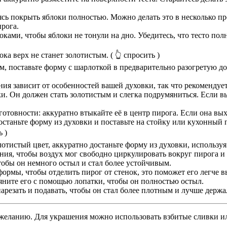
ясь покрыть яблоки полностью. Можно делать это в несколько пр
рога.
оками, чтобы яблоки не тонули на дно. Убедитесь, что тесто по
ока верх не станет золотистым.
( 👆 спросить )
м, поставьте форму с шарлоткой в предварительно разогретую до
ния зависит от особенностей вашей духовки, так что рекомендуе
и. Он должен стать золотистым и слегка подрумяниться. Если вы
товности: аккуратно втыкайте её в центр пирога. Если она выхо
станьте форму из духовки и поставьте на стойку или кухонный 
ь )
отистый цвет, аккуратно достаньте форму из духовки, используя
ния, чтобы воздух мог свободно циркулировать вокруг пирога и
чтобы он немного остыл и стал более устойчивым.
ормы, чтобы отделить пирог от стенок, это поможет его легче в
яните его с помощью лопатки, чтобы он полностью остыл.
арезать и подавать, чтобы он стал более плотным и лучше держа
 желанию. Для украшения можно использовать взбитые сливки и