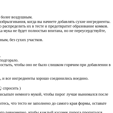
о более воздушным.
азбрызгивания, когда вы начнете добавлять сухие ингредиенты.
распределить их в тесте и предотвратит образование комков.
 мука не будет полностью впитана, но не переусердствуйте,
ным, без сухих участков.
.
подгорало.
о остыть, чтобы оно не было слишком горячим при добавлении в
, и все ингредиенты хорошо соединились воедино.
👆 спросить )
рисыпьте немного мукой, чтобы пирог лучше вынимался после
тесь, что тесто не заполнено до самого края формы, оставьте
 это равномерно, чтобы каждый кусочек пирога пропитался