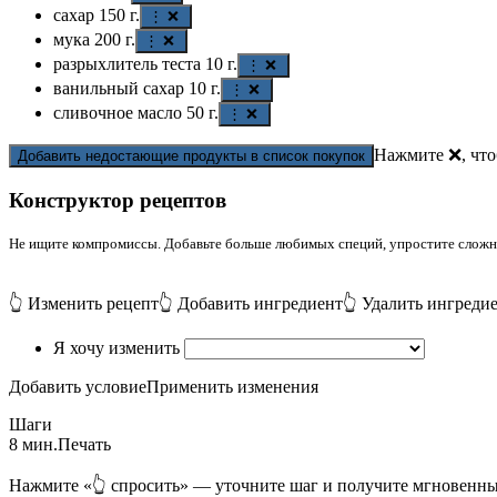
сахар
150
г.
⋮ ❌
мука
200
г.
⋮ ❌
разрыхлитель теста
10
г.
⋮ ❌
ванильный сахар
10
г.
⋮ ❌
сливочное масло
50
г.
⋮ ❌
Нажмите ❌, что
Добавить недостающие продукты в список покупок
Конструктор рецептов
Не ищите компромиссы. Добавьте больше любимых специй, упростите сложные
👆 Изменить рецепт
👆 Добавить ингредиент
👆 Удалить ингреди
Я хочу изменить
Добавить условие
Применить изменения
Шаги
8 мин.
Печать
Нажмите «👆 спросить» — уточните шаг и получите мгновенны