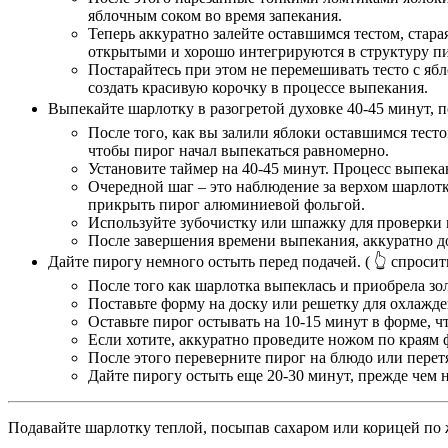
яблочным соком во время запекания.
Теперь аккуратно залейте оставшимся тестом, стара
открытыми и хорошо интегрируются в структуру пи
Постарайтесь при этом не перемешивать тесто с ябл
создать красивую корочку в процессе выпекания.
Выпекайте шарлотку в разогретой духовке 40-45 минут, п
После того, как вы залили яблоки оставшимся тесто
чтобы пирог начал выпекаться равномерно.
Установите таймер на 40-45 минут. Процесс выпека
Очередной шаг – это наблюдение за верхом шарлотк
прикрыть пирог алюминиевой фольгой.
Используйте зубочистку или шпажку для проверки го
После завершения времени выпекания, аккуратно до
Дайте пирогу немного остыть перед подачей.
( 👆 спросит
После того как шарлотка выпеклась и приобрела зол
Поставьте форму на доску или решетку для охлажде
Оставьте пирог остывать на 10-15 минут в форме, 
Если хотите, аккуратно проведите ножом по краям ф
После этого переверните пирог на блюдо или перет
Дайте пирогу остыть еще 20-30 минут, прежде чем н
Подавайте шарлотку теплой, посыпав сахаром или корицей по