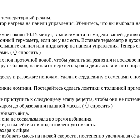
й температурный режим.
ятор нагрева на панели управления. Убедитесь, что вы выбрали 
имает около 10-15 минут, в зависимости от модели вашей духовк
ный термометр, если он у вас есть. Вставьте термометр в духов
слышите сигнал или индикатор на панели управления. Теперь он
ами.
( 👆 спросить )
их под проточной водой, чтобы удалить загрязнения и восковое 
у с яблоков, начиная от верхнего края и двигаясь вниз по спи
 доску и разрежьте пополам. Удалите сердцевину с семенами с 
онкие ломтики. Постарайтесь сделать ломтики с толщиной прим
 же приступить к следующему этапу рецепта, чтобы они не потем
ахаром до образования пышной массы.
( 👆 спросить )
збивать яйца.
 она не соскальзывала во время взбивания.
ки, и вылейте их в подготовленную емкость.
ахара к яйцам.
взбивать смесь на низкой скорости, постепенно увеличивая её д