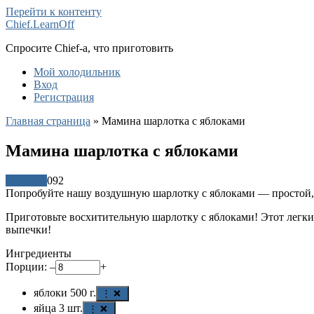
Перейти к контенту
Chief.LearnOff
Спросите Chief-а, что приготовить
Мой холодильник
Вход
Регистрация
Главная страница
»
Мамина шарлотка с яблоками
Мамина шарлотка с яблоками
Рецепты
0
92
Попробуйте нашу воздушную шарлотку с яблоками — простой, 
Приготовьте восхитительную шарлотку с яблоками! Этот легки
выпечки!
Ингредиенты
Порции:
–
+
яблоки
500
г.
⋮ ❌
яйца
3
шт.
⋮ ❌