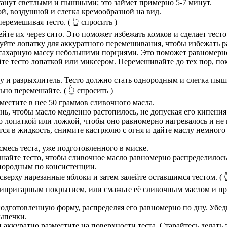
станут светлыми и пышными; это займет примерно 5-7 минут.
ой, воздушной и слегка кремообразной на вид.
перемешивая тесто.
( 👆 спросить )
ейте их через сито. Это поможет избежать комков и сделает тест
уйте лопатку для аккуратного перемешивания, чтобы избежать р
сахарную массу небольшими порциями. Это поможет равномерно 
 тесто лопаткой или миксером. Перемешивайте до тех пор, пока
ку и разрыхлитель. Тесто должно стать однородным и слегка пыш
льно перемешайте.
( 👆 спросить )
естите в нее 50 граммов сливочного масла.
ь, чтобы масло медленно растопилось, не допуская его кипения
 лопаткой или ложкой, чтобы оно равномерно нагревалось и не 
тся в жидкость, снимите кастрюлю с огня и дайте маслу немног
 смесь теста, уже подготовленного в миске.
айте тесто, чтобы сливочное масло равномерно распределилось
однородным по консистенции.
сверху нарезанные яблоки и затем залейте оставшимся тестом.
( 
нтипригарным покрытием, или смажьте её сливочным маслом и п
подготовленную форму, распределяя его равномерно по дну. Убеди
выпечки.
аккуратно разместите на поверхности теста. Старайтесь делать