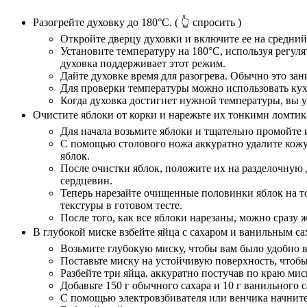
Разогрейте духовку до 180°C.
( 👆 спросить )
Откройте дверцу духовки и включите ее на средни
Установите температуру на 180°C, используя регул
духовка поддерживает этот режим.
Дайте духовке время для разогрева. Обычно это зан
Для проверки температуры можно использовать кухон
Когда духовка достигнет нужной температуры, вы у
Очистите яблоки от корки и нарежьте их тонкими ломтик
Для начала возьмите яблоки и тщательно промойте 
С помощью столового ножа аккуратно удалите кожур
яблок.
После очистки яблок, положите их на разделочную
сердцевин.
Теперь нарезайте очищенные половинки яблок на т
текстуры в готовом тесте.
После того, как все яблоки нарезаны, можно сразу
В глубокой миске взбейте яйца с сахаром и ванильным с
Возьмите глубокую миску, чтобы вам было удобно в
Поставьте миску на устойчивую поверхность, чтобы
Разбейте три яйца, аккуратно постучав по краю мис
Добавьте 150 г обычного сахара и 10 г ванильного с
С помощью электровзбивателя или венчика начните 