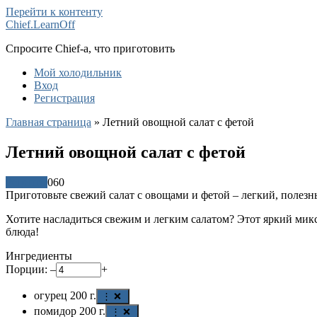
Перейти к контенту
Chief.LearnOff
Спросите Chief-а, что приготовить
Мой холодильник
Вход
Регистрация
Главная страница
»
Летний овощной салат с фетой
Летний овощной салат с фетой
Рецепты
0
60
Приготовьте свежий салат с овощами и фетой – легкий, полезн
Хотите насладиться свежим и легким салатом? Этот яркий микс
блюда!
Ингредиенты
Порции:
–
+
огурец
200
г.
⋮ ❌
помидор
200
г.
⋮ ❌