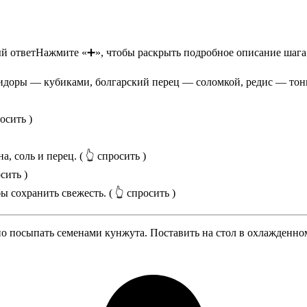
й ответ
Нажмите «➕», чтобы раскрыть подробное описание шага
идоры — кубиками, болгарский перец — соломкой, редис — то
осить )
а, соль и перец.
( 👆 спросить )
сить )
бы сохранить свежесть.
( 👆 спросить )
о посыпать семенами кунжута. Поставить на стол в охлажденном