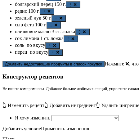
болгарский перец
150
г.
⋮ ❌
редис
100
г.
⋮ ❌
зеленый лук
50
г.
⋮ ❌
сыр фета
100
г.
⋮ ❌
оливковое масло
3
ст. ложка
⋮ ❌
сок лимона
1
ст. ложка
⋮ ❌
соль
по вкусу
⋮ ❌
перец
по вкусу
⋮ ❌
Нажмите ❌, что
Добавить недостающие продукты в список покупок
Конструктор рецептов
Не ищите компромиссы. Добавьте больше любимых специй, упростите сложные
👆 Изменить рецепт
👆 Добавить ингредиент
👆 Удалить ингреди
Я хочу изменить
Добавить условие
Применить изменения