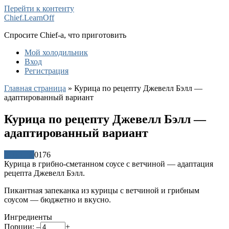
Перейти к контенту
Chief.LearnOff
Спросите Chief-а, что приготовить
Мой холодильник
Вход
Регистрация
Главная страница
»
Курица по рецепту Джевелл Бэлл —
адаптированный вариант
Курица по рецепту Джевелл Бэлл —
адаптированный вариант
Рецепты
0
176
Курица в грибно-сметанном соусе с ветчиной — адаптация
рецепта Джевелл Бэлл.
Пикантная запеканка из курицы с ветчиной и грибным
соусом — бюджетно и вкусно.
Ингредиенты
Порции:
–
+