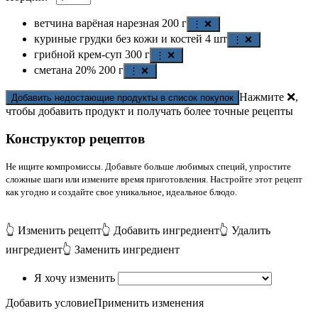
ветчина варёная нарезная
200
г
⋮ ❌
куриные грудки без кожи и костей
4
шт
⋮ ❌
грибной крем-суп
300
г
⋮ ❌
сметана 20%
200
г
⋮ ❌
Нажмите ❌,
Добавить недостающие продукты в список покупок
чтобы добавить продукт и получать более точные рецепты
Конструктор рецептов
Не ищите компромиссы. Добавьте больше любимых специй, упростите
сложные шаги или измените время приготовления. Настройте этот рецепт
как угодно и создайте свое уникальное, идеальное блюдо.
👆 Изменить рецепт
👆 Добавить ингредиент
👆 Удалить
ингредиент
👆 Заменить ингредиент
Я хочу изменить
Добавить условие
Применить изменения