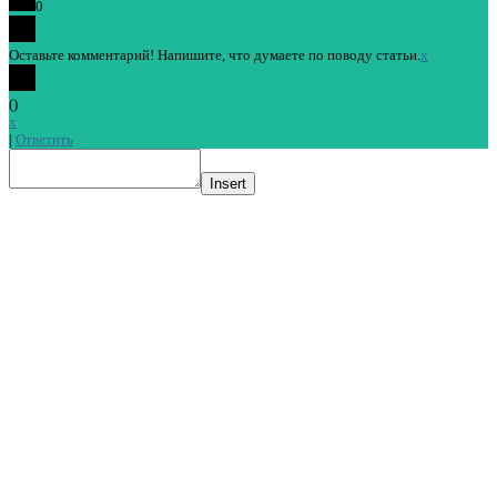
0
Оставьте комментарий! Напишите, что думаете по поводу статьи.
x
(
)
x
|
Ответить
Insert