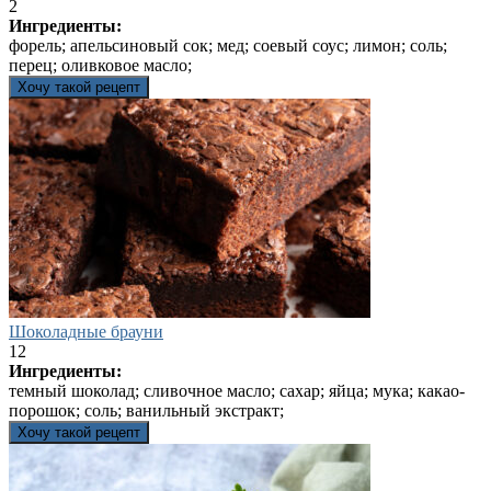
2
Ингредиенты:
форель; апельсиновый сок; мед; соевый соус; лимон; соль;
перец; оливковое масло;
Хочу такой рецепт
Шоколадные брауни
12
Ингредиенты:
темный шоколад; сливочное масло; сахар; яйца; мука; какао-
порошок; соль; ванильный экстракт;
Хочу такой рецепт