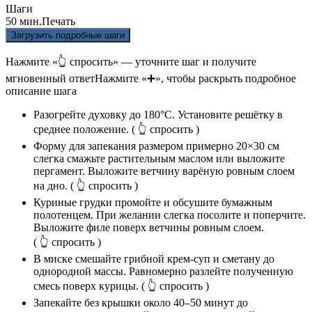
Шаги
50 мин.
Печать
Загрузить подробные шаги
Нажмите «👆 спросить» — уточните шаг и получите
мгновенный ответ
Нажмите «➕», чтобы раскрыть подробное
описание шага
Разогрейте духовку до 180°C. Установите решётку в
среднее положение.
( 👆 спросить )
Форму для запекания размером примерно 20×30 см
слегка смажьте растительным маслом или выложите
пергамент. Выложите ветчину варёную ровным слоем
на дно.
( 👆 спросить )
Куриные грудки промойте и обсушите бумажным
полотенцем. При желании слегка посолите и поперчите.
Выложите филе поверх ветчины ровным слоем.
( 👆 спросить )
В миске смешайте грибной крем-суп и сметану до
однородной массы. Равномерно разлейте полученную
смесь поверх курицы.
( 👆 спросить )
Запекайте без крышки около 40–50 минут до