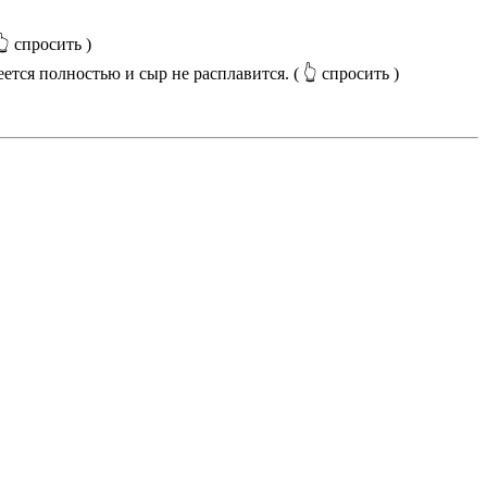
👆 спросить )
еется полностью и сыр не расплавится.
( 👆 спросить )