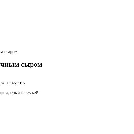
ым сыром
вочным сыром
о и вкусно.
посиделки с семьей.