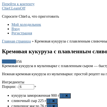
Перейти к контенту
Chief.LearnOff
Спросите Chief-а, что приготовить
Мой холодильник
Вход
Регистрация
Главная страница
»
Кремовая кукуруза с плавленным сливочн
Кремовая кукуруза с плавленным сли
Рецепты
0
56
Кремовая кукуруза в мультиварке с плавленным сыром — быстр
Нежная кремовая кукуруза из мультиварки: простой рецепт на 
Ингредиенты
Порции:
–
+
кукуруза замороженная
900
г
⋮ ❌
сливочный сыр
225
г
⋮ ❌
сливочное масло
76
г
⋮ ❌