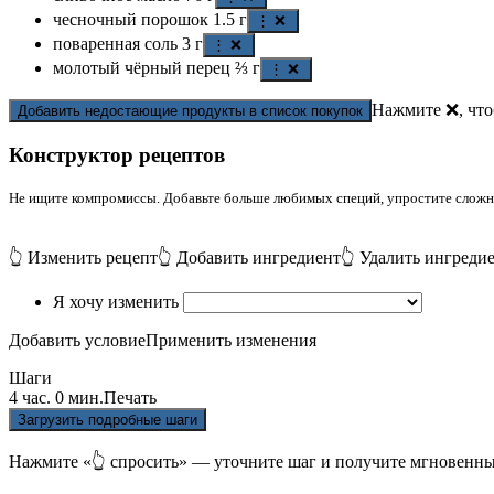
чесночный порошок
1.5
г
⋮ ❌
поваренная соль
3
г
⋮ ❌
молотый чёрный перец
⅔
г
⋮ ❌
Нажмите ❌, что
Добавить недостающие продукты в список покупок
Конструктор рецептов
Не ищите компромиссы. Добавьте больше любимых специй, упростите сложные
👆 Изменить рецепт
👆 Добавить ингредиент
👆 Удалить ингреди
Я хочу изменить
Добавить условие
Применить изменения
Шаги
4 час. 0 мин.
Печать
Загрузить подробные шаги
Нажмите «👆 спросить» — уточните шаг и получите мгновенны