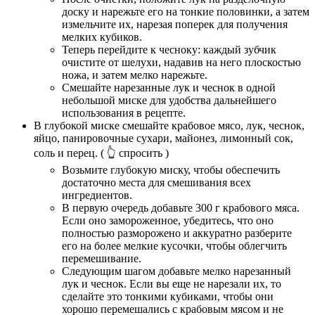
доску и нарежьте его на тонкие половинки, а затем
измельчите их, нарезая поперек для получения
мелких кубиков.
Теперь перейдите к чесноку: каждый зубчик
очистите от шелухи, надавив на него плоскостью
ножа, и затем мелко нарежьте.
Смешайте нарезанные лук и чеснок в одной
небольшой миске для удобства дальнейшего
использования в рецепте.
В глубокой миске смешайте крабовое мясо, лук, чеснок,
яйцо, панировочные сухари, майонез, лимонный сок,
соль и перец.
( 👆 спросить )
Возьмите глубокую миску, чтобы обеспечить
достаточно места для смешивания всех
ингредиентов.
В первую очередь добавьте 300 г крабового мяса.
Если оно замороженное, убедитесь, что оно
полностью разморожено и аккуратно разберите
его на более мелкие кусочки, чтобы облегчить
перемешивание.
Следующим шагом добавьте мелко нарезанный
лук и чеснок. Если вы еще не нарезали их, то
сделайте это тонкими кубиками, чтобы они
хорошо перемешались с крабовым мясом и не