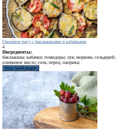
Овощное рагу с баклажанами и кабачками
4
Ингредиенты:
баклажаны; кабачки; помидоры; лук; морковь; сельдерей;
оливковое масло; соль; перец; паприка;
Хочу такой рецепт