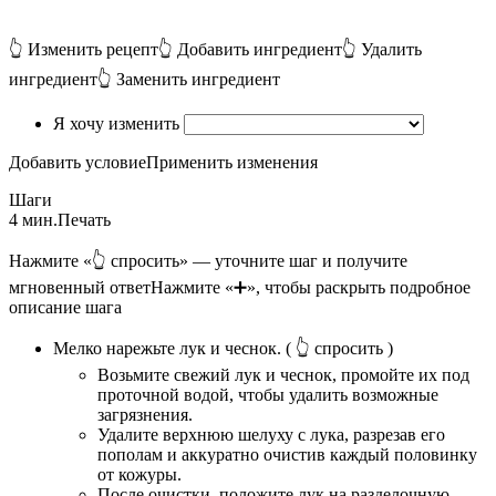
👆 Изменить рецепт
👆 Добавить ингредиент
👆 Удалить
ингредиент
👆 Заменить ингредиент
Я хочу изменить
Добавить условие
Применить изменения
Шаги
4 мин.
Печать
Нажмите «👆 спросить» — уточните шаг и получите
мгновенный ответ
Нажмите «➕», чтобы раскрыть подробное
описание шага
Мелко нарежьте лук и чеснок.
( 👆 спросить )
Возьмите свежий лук и чеснок, промойте их под
проточной водой, чтобы удалить возможные
загрязнения.
Удалите верхнюю шелуху с лука, разрезав его
пополам и аккуратно очистив каждый половинку
от кожуры.
После очистки, положите лук на разделочную