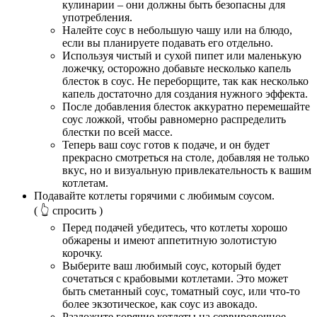
кулинарии – они должны быть безопасны для
употребления.
Налейте соус в небольшую чашу или на блюдо,
если вы планируете подавать его отдельно.
Используя чистый и сухой пипет или маленькую
ложечку, осторожно добавьте несколько капель
блесток в соус. Не переборщите, так как несколько
капель достаточно для создания нужного эффекта.
После добавления блесток аккуратно перемешайте
соус ложкой, чтобы равномерно распределить
блестки по всей массе.
Теперь ваш соус готов к подаче, и он будет
прекрасно смотреться на столе, добавляя не только
вкус, но и визуальную привлекательность к вашим
котлетам.
Подавайте котлеты горячими с любимым соусом.
( 👆 спросить )
Перед подачей убедитесь, что котлеты хорошо
обжарены и имеют аппетитную золотистую
корочку.
Выберите ваш любимый соус, который будет
сочетаться с крабовыми котлетами. Это может
быть сметанный соус, томатный соус, или что-то
более экзотическое, как соус из авокадо.
Разложите горячие котлеты на сервировочное