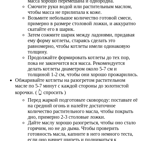
масса хорошо перемешана и однородна.
Смочите руки водой или растительным маслом,
чтобы масса не прилипала к коже.
Возьмите небольшое количество готовой смеси,
примерно в размере столовой ложки, и аккуратно
скатайте его в шарик.
Затем сожмите шарик между ладонями, придавая
ему форму котлеты, стараясь сделать это
равномерно, чтобы котлеты имели одинаковую
толщину.
Продолжайте формировать котлеты до тех пор,
пока не закончится вся масса. Рекомендуется
делать котлеты диаметром около 5-7 см и
толщиной 1-2 см, чтобы они хорошо прожарились.
Обжаривайте котлеты на разогретом растительном
масле по 5-7 минут с каждой стороны до золотистой
корочки.
( 👆 спросить )
Перед жаркой подготовьте сковороду: поставьте её
на средний огонь и налейте достаточное
количество растительного масла, чтобы покрыть
дно, примерно 2-3 столовые ложки.
Дайте маслу хорошо разогреться, чтобы оно стало
горячим, но не до дыма. Чтобы проверить
готовность масла, капните в него немного теста,
если оно начнет шипеть и подниматься к