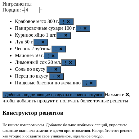
Ингредиенты
Порции:
–
+
Крабовое мясо
300
г.
⋮ ❌
Панировочные сухари
100
г.
⋮ ❌
Куриное яйцо
1
шт.
⋮ ❌
Лук
50
г.
⋮ ❌
Чеснок
2
зубчика
⋮ ❌
Майонез
50
г.
⋮ ❌
Лимонный сок
20
мл.
⋮ ❌
Соль
по вкусу
⋮ ❌
Перец
по вкусу
⋮ ❌
Пищевые блестки
по желанию
⋮ ❌
Нажмите ❌,
Добавить недостающие продукты в список покупок
чтобы добавить продукт и получать более точные рецепты
Конструктор рецептов
Не ищите компромиссы. Добавьте больше любимых специй, упростите
сложные шаги или измените время приготовления. Настройте этот рецепт
как угодно и создайте свое уникальное, идеальное блюдо.