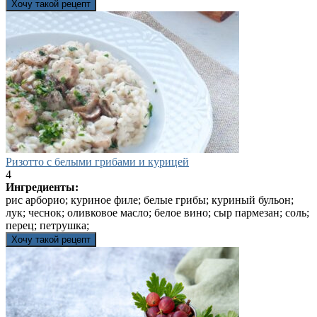
Хочу такой рецепт
Ризотто с белыми грибами и курицей
4
Ингредиенты:
рис арборио; куриное филе; белые грибы; куриный бульон;
лук; чеснок; оливковое масло; белое вино; сыр пармезан; соль;
перец; петрушка;
Хочу такой рецепт