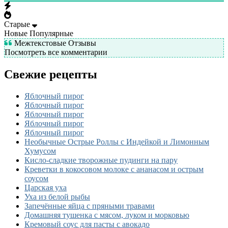
Старые
Новые
Популярные
Межтекстовые Отзывы
Посмотреть все комментарии
Свежие рецепты
Яблочный пирог
Яблочный пирог
Яблочный пирог
Яблочный пирог
Яблочный пирог
Необычные Острые Роллы с Индейкой и Лимонным
Хумусом
Кисло-сладкие творожные пудинги на пару
Креветки в кокосовом молоке с ананасом и острым
соусом
Царская уха
Уха из белой рыбы
Запечённые яйца с пряными травами
Домашняя тушенка с мясом, луком и морковью
Кремовый соус для пасты с авокадо