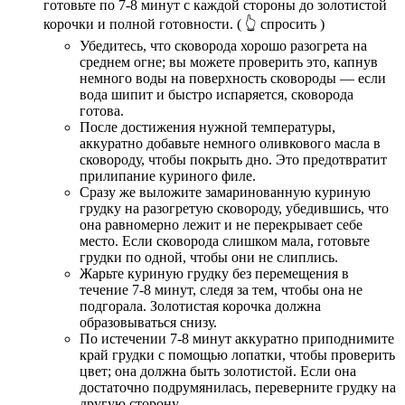
готовьте по 7-8 минут с каждой стороны до золотистой
корочки и полной готовности.
( 👆 спросить )
Убедитесь, что сковорода хорошо разогрета на
среднем огне; вы можете проверить это, капнув
немного воды на поверхность сковороды — если
вода шипит и быстро испаряется, сковорода
готова.
После достижения нужной температуры,
аккуратно добавьте немного оливкового масла в
сковороду, чтобы покрыть дно. Это предотвратит
прилипание куриного филе.
Сразу же выложите замаринованную куриную
грудку на разогретую сковороду, убедившись, что
она равномерно лежит и не перекрывает себе
место. Если сковорода слишком мала, готовьте
грудки по одной, чтобы они не слиплись.
Жарьте куриную грудку без перемещения в
течение 7-8 минут, следя за тем, чтобы она не
подгорала. Золотистая корочка должна
образовываться снизу.
По истечении 7-8 минут аккуратно приподнимите
край грудки с помощью лопатки, чтобы проверить
цвет; она должна быть золотистой. Если она
достаточно подрумянилась, переверните грудку на
другую сторону.