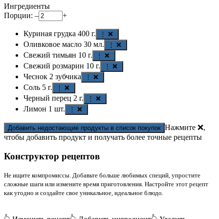
Ингредиенты
Порции:
–
+
Куриная грудка
400
г.
⋮ ❌
Оливковое масло
30
мл.
⋮ ❌
Свежий тимьян
10
г.
⋮ ❌
Свежий розмарин
10
г.
⋮ ❌
Чеснок
2
зубчика
⋮ ❌
Соль
5
г.
⋮ ❌
Черный перец
2
г.
⋮ ❌
Лимон
1
шт.
⋮ ❌
Нажмите ❌,
Добавить недостающие продукты в список покупок
чтобы добавить продукт и получать более точные рецепты
Конструктор рецептов
Не ищите компромиссы. Добавьте больше любимых специй, упростите
сложные шаги или измените время приготовления. Настройте этот рецепт
как угодно и создайте свое уникальное, идеальное блюдо.