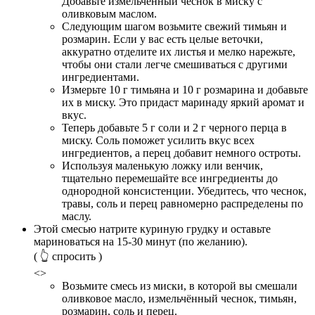
Добавьте измельчённый чеснок в миску с
оливковым маслом.
Следующим шагом возьмите свежий тимьян и
розмарин. Если у вас есть целые веточки,
аккуратно отделите их листья и мелко нарежьте,
чтобы они стали легче смешиваться с другими
ингредиентами.
Измерьте 10 г тимьяна и 10 г розмарина и добавьте
их в миску. Это придаст маринаду яркий аромат и
вкус.
Теперь добавьте 5 г соли и 2 г черного перца в
миску. Соль поможет усилить вкус всех
ингредиентов, а перец добавит немного остроты.
Используя маленькую ложку или венчик,
тщательно перемешайте все ингредиенты до
однородной консистенции. Убедитесь, что чеснок,
травы, соль и перец равномерно распределены по
маслу.
Этой смесью натрите куриную грудку и оставьте
мариноваться на 15-30 минут (по желанию).
( 👆 спросить )
<>
Возьмите смесь из миски, в которой вы смешали
оливковое масло, измельчённый чеснок, тимьян,
розмарин, соль и перец.