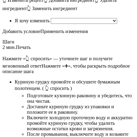
👆 Изменить рецепт
👆 Добавить ингредиент
👆 Удалить
ингредиент
👆 Заменить ингредиент
Я хочу изменить
Добавить условие
Применить изменения
Шаги
2 мин.
Печать
Нажмите «👆 спросить» — уточните шаг и получите
мгновенный ответ
Нажмите «➕», чтобы раскрыть подробное
описание шага
Куриную грудку промойте и обсушите бумажным
полотенцем.
( 👆 спросить )
Подготовьте кухонную раковину и убедитесь, что
она чистая.
Достаньте куриную грудку из упаковки и
положите ее в раковину.
Включите холодную проточную воду и аккуратно
промойте куриную грудку, чтобы удалить
возможные остатки крови и загрязнения.
После промывания, выключите воду и возьмите