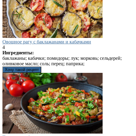
Овощное рагу с баклажанами и кабачками
4
Ингредиенты:
баклажаны; кабачки; помидоры; лук; морковь; сельдерей;
оливковое масло; соль; перец; паприка;
Хочу такой рецепт