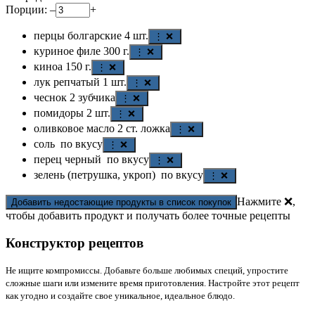
Порции:
–
+
перцы болгарские
4
шт.
⋮ ❌
куриное филе
300
г.
⋮ ❌
киноа
150
г.
⋮ ❌
лук репчатый
1
шт.
⋮ ❌
чеснок
2
зубчика
⋮ ❌
помидоры
2
шт.
⋮ ❌
оливковое масло
2
ст. ложка
⋮ ❌
соль
по вкусу
⋮ ❌
перец черный
по вкусу
⋮ ❌
зелень (петрушка, укроп)
по вкусу
⋮ ❌
Нажмите ❌,
Добавить недостающие продукты в список покупок
чтобы добавить продукт и получать более точные рецепты
Конструктор рецептов
Не ищите компромиссы. Добавьте больше любимых специй, упростите
сложные шаги или измените время приготовления. Настройте этот рецепт
как угодно и создайте свое уникальное, идеальное блюдо.