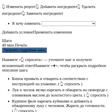
👆 Изменить рецепт
👆 Добавить ингредиент
👆 Удалить
ингредиент
👆 Заменить ингредиент
Я хочу изменить
Добавить условие
Применить изменения
Шаги
40 мин.
Печать
Загрузить подробные шаги
Нажмите «👆 спросить» — уточните шаг и получите
мгновенный ответ
Нажмите «➕», чтобы раскрыть подробное
описание шага
Киноа промыть и отварить в соответствии с
инструкцией на упаковке.
( 👆 спросить )
Лук и чеснок мелко нарезать и обжарить на сковороде с
оливковым маслом до золотистого цвета.
( 👆 спросить )
Куриное филе нарезать кубиками и добавить к
обжаренному луку с чесноком. Жарить до готовности.
( 👆 спросить )