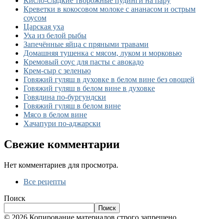
Кисло-сладкие творожные пудинги на пару
Креветки в кокосовом молоке с ананасом и острым
соусом
Царская уха
Уха из белой рыбы
Запечённые яйца с пряными травами
Домашняя тушенка с мясом, луком и морковью
Кремовый соус для пасты с авокадо
Крем-сыр с зеленью
Говяжий гуляш в духовке в белом вине без овощей
Говяжий гуляш в белом вине в духовке
Говядина по-бургундски
Говяжий гуляш в белом вине
Мясо в белом вине
Хачапури по-аджарски
Свежие комментарии
Нет комментариев для просмотра.
Все рецепты
Поиск
Поиск
© 2026 Копирование материалов строго запрещено.