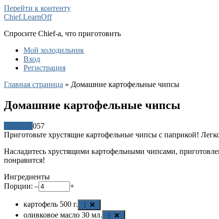
Перейти к контенту
Chief.LearnOff
Спросите Chief-а, что приготовить
Мой холодильник
Вход
Регистрация
Главная страница
»
Домашние картофельные чипсы
Домашние картофельные чипсы
Рецепты
0
57
Приготовьте хрустящие картофельные чипсы с паприкой! Легко 
Насладитесь хрустящими картофельными чипсами, приготовленн
понравится!
Ингредиенты
Порции:
–
+
картофель
500
г.
⋮ ❌
оливковое масло
30
мл.
⋮ ❌