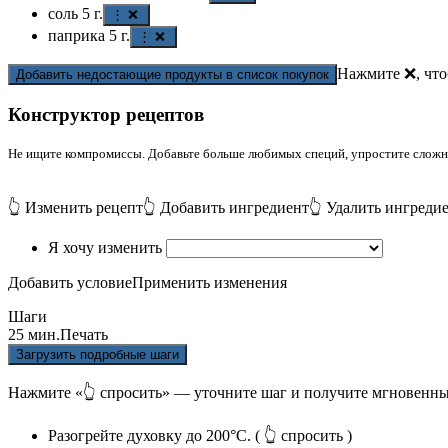
соль
5
г.
⋮ ❌
паприка
5
г.
⋮ ❌
Нажмите ❌, что
Добавить недостающие продукты в список покупок
Конструктор рецептов
Не ищите компромиссы. Добавьте больше любимых специй, упростите сложные
👆 Изменить рецепт
👆 Добавить ингредиент
👆 Удалить ингреди
Я хочу изменить
Добавить условие
Применить изменения
Шаги
25 мин.
Печать
Загрузить подробные шаги
Нажмите «👆 спросить» — уточните шаг и получите мгновенны
Разогрейте духовку до 200°C.
( 👆 спросить )