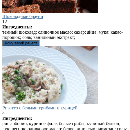
Шоколадные брауни
12
Ингредиенты:
темный шоколад; сливочное масло; сахар; яйца; мука; какао-
порошок; соль; ванильный экстракт;
Хочу такой рецепт
Ризотто с белыми грибами и курицей
4
Ингредиенты:
рис арборио; куриное филе; белые грибы; куриный бульон;
лук; чеснок; оливковое масло; белое вино; сыр пармезан; соль;