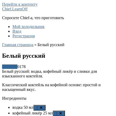
Перейти к контенту
Chief.LearnOff
Спросите Chief-а, что приготовить
Мой холодильник
Вход
Регистрация
Главная страница
»
Белый русский
Белый русский
Рецепты
0
178
Белый русский: водка, кофейный ликёр и сливки для
изысканного коктейля.
Классический коктейль на кофейной основе: простой и
насыщенный вкус.
Ингредиенты
водка
50
мл
⋮ ❌
кофейный ликёр
25
мл
⋮ ❌