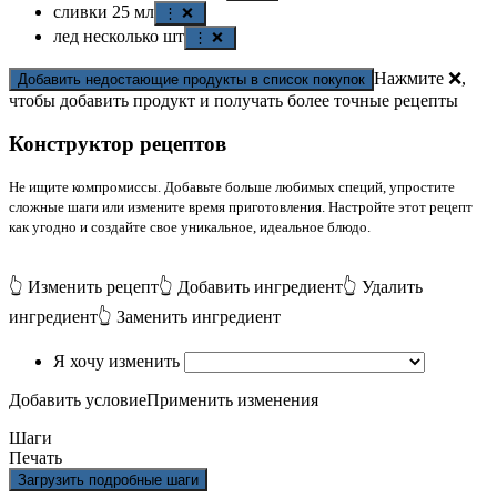
сливки
25
мл
⋮ ❌
лед
несколько
шт
⋮ ❌
Нажмите ❌,
Добавить недостающие продукты в список покупок
чтобы добавить продукт и получать более точные рецепты
Конструктор рецептов
Не ищите компромиссы. Добавьте больше любимых специй, упростите
сложные шаги или измените время приготовления. Настройте этот рецепт
как угодно и создайте свое уникальное, идеальное блюдо.
👆 Изменить рецепт
👆 Добавить ингредиент
👆 Удалить
ингредиент
👆 Заменить ингредиент
Я хочу изменить
Добавить условие
Применить изменения
Шаги
Печать
Загрузить подробные шаги