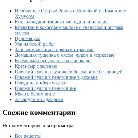
Необычные Острые Роллы с Индейкой и Лимонным
Хумусом
Кисло-сладкие творожные пудинги на пару
Креветки в кокосовом молоке с ананасом и острым
соусом
Царская уха
Уха из белой рыбы
Запечённые яйца с пряными травами
Домашняя тушенка с мясом, луком и морковью
Кремовый соус для пасты с авокадо
Крем-сыр с зеленью
Говяжий гуляш в духовке в белом вине без овощей
Говяжий гуляш в белом вине в духовке
Говядина по-бургундски
Говяжий гуляш в белом вине
Мясо в белом вине
Хачапури по-аджарски
Свежие комментарии
Нет комментариев для просмотра.
Все рецепты