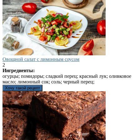
Овощной салат с лимонным соусом
2
Ингредиенты:
огурцы; помидоры; сладкий перец; красный лук; оливковое
масло; лимонный сок; соль; черный перец;
Хочу такой рецепт