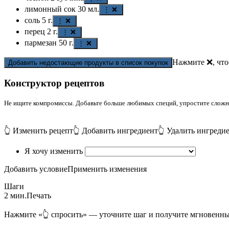
лимонный сок
30
мл.
⋮ ❌
соль
5
г.
⋮ ❌
перец
2
г.
⋮ ❌
пармезан
50
г.
⋮ ❌
Нажмите ❌, что
Добавить недостающие продукты в список покупок
Конструктор рецептов
Не ищите компромиссы. Добавьте больше любимых специй, упростите сложные
👆 Изменить рецепт
👆 Добавить ингредиент
👆 Удалить ингреди
Я хочу изменить
Добавить условие
Применить изменения
Шаги
2 мин.
Печать
Нажмите «👆 спросить» — уточните шаг и получите мгновенны