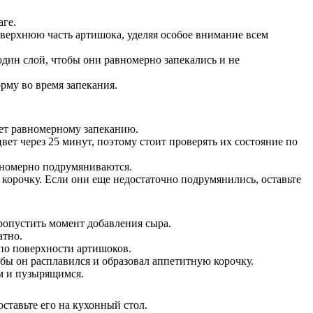
ге.
верхнюю часть артишока, уделяя особое внимание всем
один слой, чтобы они равномерно запекались и не
рму во время запекания.
жет равномерному запеканию.
ет через 25 минут, поэтому стоит проверять их состояние по
авномерно подрумяниваются.
корочку. Если они еще недостаточно подрумянились, оставьте
пропустить момент добавления сыра.
атно.
по поверхности артишоков.
бы он расплавился и образовал аппетитную корочку.
ым и пузырящимся.
ставьте его на кухонный стол.