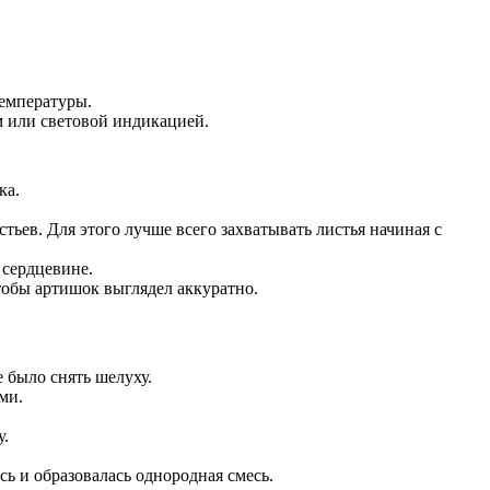
температуры.
м или световой индикацией.
ка.
тьев. Для этого лучше всего захватывать листья начиная с
 сердцевине.
чтобы артишок выглядел аккуратно.
е было снять шелуху.
ми.
у.
ь и образовалась однородная смесь.