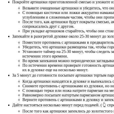
Покройте артишоки приготовленной смесью и уложите их
Возьмите очищенные артишоки и убедитесь, что о
С помощью кисточки или ложки аккуратно намажьте
углублениям и сложенным частям, чтобы они пропи
После того, как артишоки будут покрыты смесью, а
соприкасались друг с другом.
При укладке артишоков старайтесь, чтобы они стоя
Запекайте в разогретой духовке около 25-30 минут до зол
Поместите противень с артишоками в предварительн
Убедитесь, что артишоки размещены так, чтобы го
Установите таймер на 25-30 минут, чтобы следить 
истечении этого времени.
Во время запекания можно периодически заглядыват
По истечении времени проверьте готовность артиш
их в духовке еще на несколько минут.
За 5 минут до готовности посыпьте артишоки тертым пар
Когда артишоки находятся в духовке и выпекались 
Снимите противень с артишоками из духовки, но не
С помощью терки или ножа натрите пармезан на ме
Равномерно посыпьте натертым пармезаном артишок
Верните противень с артишоками в духовку и запек
Дайте настояться несколько минут перед подачей.
( 👆 спр
После того как артишоки запеклись до золотистого 