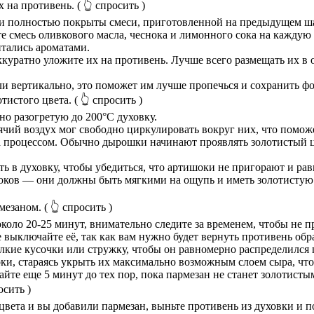
 на противень.
( 👆 спросить )
ни полностью покрыты смеси, приготовленной на предыдущем ша
 смесь оливкового масла, чеснока и лимонного сока на каждую 
тались ароматами.
ккуратно уложите их на противень. Лучше всего размещать их в 
ли вертикально, это поможет им лучше пропечься и сохранить фо
отистого цвета.
( 👆 спросить )
о разогретую до 200°C духовку.
рячий воздух мог свободно циркулировать вокруг них, что помо
за процессом. Обычно дырошки начинают проявлять золотистый цв
ь в духовку, чтобы убедиться, что артишоки не пригорают и р
оков — они должны быть мягкими на ощупь и иметь золотистую 
мезаном.
( 👆 спросить )
около 20-25 минут, внимательно следите за временем, чтобы не 
 выключайте её, так как вам нужно будет вернуть противень обр
лкие кусочки или стружку, чтобы он равномерно распределился 
и, стараясь укрыть их максимально возможным слоем сыра, что
айте еще 5 минут до тех пор, пока пармезан не станет золотист
осить )
цвета и вы добавили пармезан, выньте противень из духовки и по