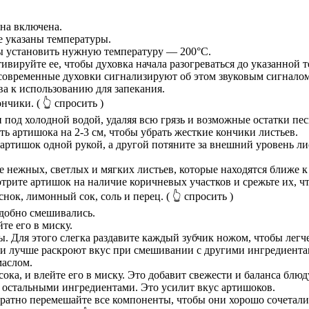
она включена.
е указаны температуры.
ы установить нужную температуру — 200°C.
ивируйте ее, чтобы духовка начала разогреваться до указанной 
 современные духовки сигнализируют об этом звуковым сигнало
ва к использованию для запекания.
ончики.
( 👆 спросить )
 под холодной водой, удаляя всю грязь и возможные остатки пес
ь артишока на 2-3 см, чтобы убрать жесткие кончики листьев.
артишок одной рукой, а другой потяните за внешний уровень лис
лее нежных, светлых и мягких листьев, которые находятся ближе к
мотрите артишок на наличие коричневых участков и срежьте их, 
нок, лимонный сок, соль и перец.
( 👆 спросить )
удобно смешивались.
те его в миску.
ы. Для этого слегка раздавите каждый зубчик ножом, чтобы легч
ки лучше раскроют вкус при смешивании с другими ингредиента
маслом.
ка, и влейте его в миску. Это добавит свежести и баланса блюд
у с остальными ингредиентами. Это усилит вкус артишоков.
атно перемешайте все компоненты, чтобы они хорошо сочеталис