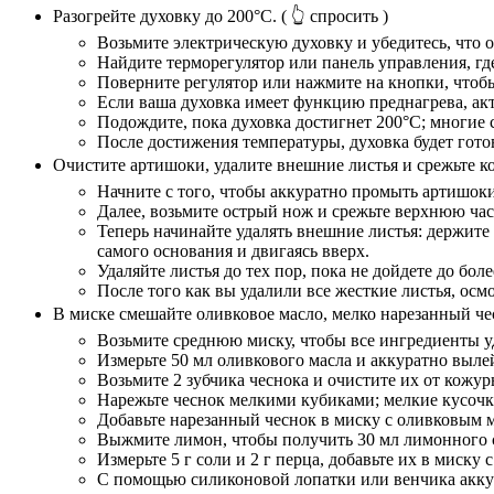
Разогрейте духовку до 200°C.
( 👆 спросить )
Возьмите электрическую духовку и убедитесь, что 
Найдите терморегулятор или панель управления, гд
Поверните регулятор или нажмите на кнопки, чтоб
Если ваша духовка имеет функцию преднагрева, акт
Подождите, пока духовка достигнет 200°C; многие
После достижения температуры, духовка будет гото
Очистите артишоки, удалите внешние листья и срежьте к
Начните с того, чтобы аккуратно промыть артишоки
Далее, возьмите острый нож и срежьте верхнюю част
Теперь начинайте удалять внешние листья: держите 
самого основания и двигаясь вверх.
Удаляйте листья до тех пор, пока не дойдете до бо
После того как вы удалили все жесткие листья, ос
В миске смешайте оливковое масло, мелко нарезанный чес
Возьмите среднюю миску, чтобы все ингредиенты 
Измерьте 50 мл оливкового масла и аккуратно вылей
Возьмите 2 зубчика чеснока и очистите их от кожур
Нарежьте чеснок мелкими кубиками; мелкие кусоч
Добавьте нарезанный чеснок в миску с оливковым 
Выжмите лимон, чтобы получить 30 мл лимонного со
Измерьте 5 г соли и 2 г перца, добавьте их в миск
С помощью силиконовой лопатки или венчика аккур