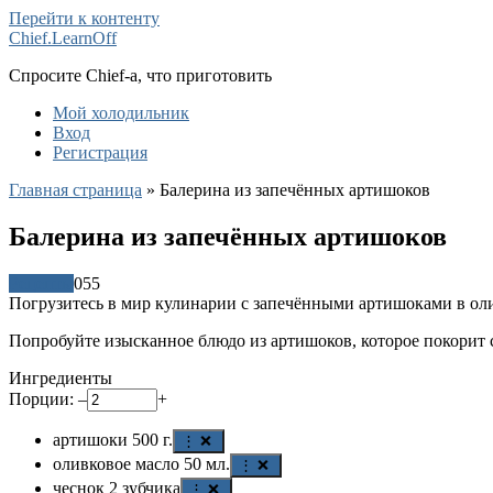
Перейти к контенту
Chief.LearnOff
Спросите Chief-а, что приготовить
Мой холодильник
Вход
Регистрация
Главная страница
»
Балерина из запечённых артишоков
Балерина из запечённых артишоков
Рецепты
0
55
Погрузитесь в мир кулинарии с запечёнными артишоками в оли
Попробуйте изысканное блюдо из артишоков, которое покорит 
Ингредиенты
Порции:
–
+
артишоки
500
г.
⋮ ❌
оливковое масло
50
мл.
⋮ ❌
чеснок
2
зубчика
⋮ ❌